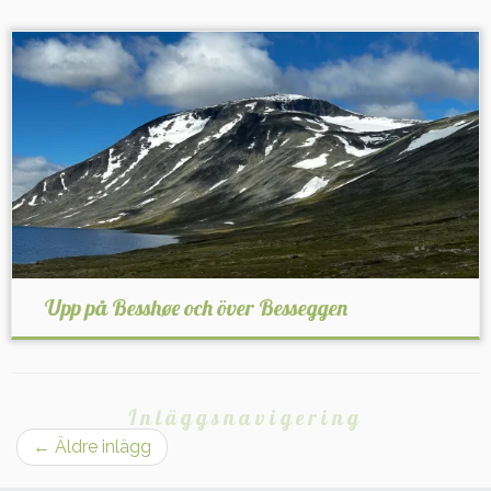
Upp på Besshøe och över Besseggen
Inläggsnavigering
←
Äldre inlägg