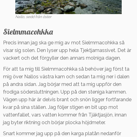
Nallo, sedd från öster
Sielmmacohkka
Precis innan jag ska ge mig av mot Sielmmacohkka så
visar sig solen. Den lyser upp hela Tjektjamassivet. Det är
vackert och det förgyller den annars molniga dagen.
För att ta mig till Sielmmacohkka så behöver jag först ta
mig över Nallos västra kam och sedan ta mig ner i dalen
på andra sidan. Jag börjar med att ta mig uppför den
frodiga södersluttningen. Upp på den steniga kammen.
Vägen upp här är delvis brant och snön ligger fortfarande
kvar på sina ställen. Jag följer stigen en bit upp mot
vattenfallet, vars vatten kommer från Tjäktjasjön, innan
jag byter riktning och börjar plocka höjdmeter.
Snart kommer jag upp på den karga platån nedanför