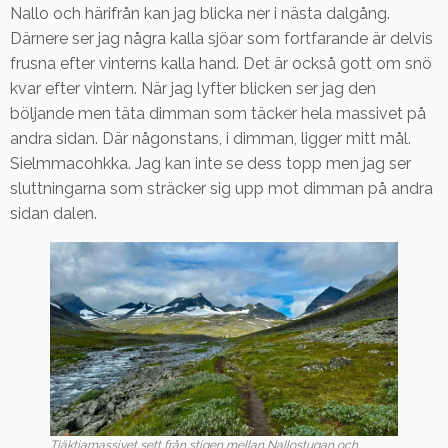
Nallo och härifrån kan jag blicka ner i nästa dalgång.
Därnere ser jag några kalla sjöar som fortfarande är delvis
frusna efter vinterns kalla hand. Det är också gott om snö
kvar efter vintern. När jag lyfter blicken ser jag den
böljande men täta dimman som täcker hela massivet på
andra sidan. Där någonstans, i dimman, ligger mitt mål.
Sielmmacohkka. Jag kan inte se dess topp men jag ser
sluttningarna som sträcker sig upp mot dimman på andra
sidan dalen.
Tjäktjamassivet sett från stigen mellan Nallostugan och