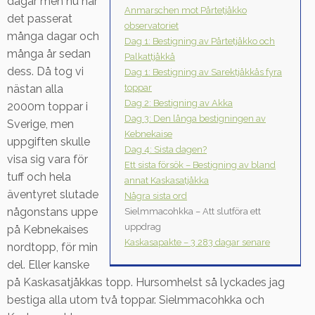
dagar men nu har
Anmarschen mot Pårtetjåkko
det passerat
observatoriet
många dagar och
Dag 1: Bestigning av Pårtetjåkko och
många år sedan
Palkattjåkkå
dess. Då tog vi
Dag 1: Bestigning av Sarektjåkkås fyra
toppar
nästan alla
Dag 2: Bestigning av Akka
2000m toppar i
Dag 3: Den långa bestigningen av
Sverige, men
Kebnekaise
uppgiften skulle
Dag 4: Sista dagen?
visa sig vara för
Ett sista försök – Bestigning av bland
tuff och hela
annat Kaskasatjåkka
äventyret slutade
Några sista ord
någonstans uppe
Sielmmacohkka – Att slutföra ett
uppdrag
på Kebnekaises
Kaskasapakte – 3 283 dagar senare
nordtopp, för min
del. Eller kanske
på Kaskasatjåkkas topp. Hursomhelst så lyckades jag
bestiga alla utom två toppar. Sielmmacohkka och