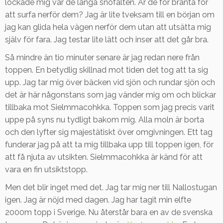
lockade mig var de långa snöfälten. Är de för branta för
att surfa nerför dem? Jag är lite tveksam till en början om
jag kan glida hela vägen nerför dem utan att utsätta mig
själv för fara. Jag testar lite lätt och inser att det går bra.
Så mindre än tio minuter senare är jag redan nere från
toppen. En betydlig skillnad mot tiden det tog att ta sig
upp. Jag tar mig över bäcken vid sjön och rundar sjön och
det är här någonstans som jag vänder mig om och blickar
tillbaka mot Sielmmacohkka. Toppen som jag precis varit
uppe på syns nu tydligt bakom mig. Alla moln är borta
och den lyfter sig majestätiskt över omgivningen. Ett tag
funderar jag på att ta mig tillbaka upp till toppen igen, för
att få njuta av utsikten. Sielmmacohkka är känd för att
vara en fin utsiktstopp.
Men det blir inget med det. Jag tar mig ner till Nallostugan
igen. Jag är nöjd med dagen. Jag har tagit min elfte
2000m topp i Sverige. Nu återstår bara en av de svenska