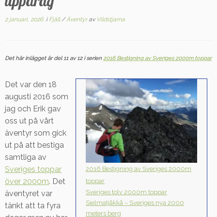
uppdrag
2 januari, 2026
i
Fjäll
/
Äventyr
av
Vildstjarna
Det här inlägget är del 11 av 12 i serien
2016 Bestigning av Sveriges 2000m toppar
Det var den 18
augusti 2016 som
jag och Erik gav
oss ut på vårt
äventyr som gick
ut på att bestiga
samtliga av
Sveriges toppar
2016 Bestigning av Sveriges 2000m
över 2000m
. Det
toppar
Sveriges tolv 2000m toppar
äventyret var
Sielmatjåkkå – Sveriges nya 2000
tänkt att ta fyra
meters berg