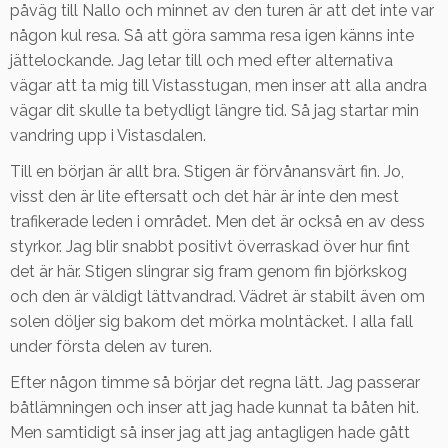
påväg till Nallo och minnet av den turen är att det inte var
någon kul resa. Så att göra samma resa igen känns inte
jättelockande. Jag letar till och med efter alternativa
vägar att ta mig till Vistasstugan, men inser att alla andra
vägar dit skulle ta betydligt längre tid. Så jag startar min
vandring upp i Vistasdalen.
Till en början är allt bra. Stigen är förvånansvärt fin. Jo,
visst den är lite eftersatt och det här är inte den mest
trafikerade leden i området. Men det är också en av dess
styrkor. Jag blir snabbt positivt överraskad över hur fint
det är här. Stigen slingrar sig fram genom fin björkskog
och den är väldigt lättvandrad. Vädret är stabilt även om
solen döljer sig bakom det mörka molntäcket. I alla fall
under första delen av turen.
Efter någon timme så börjar det regna lätt. Jag passerar
båtlämningen och inser att jag hade kunnat ta båten hit.
Men samtidigt så inser jag att jag antagligen hade gått