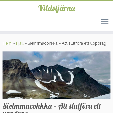
Vildstjärna
Hoppa
till
Hem
»
Fjäll
»
Sielmmacohkka – Att slutföra ett uppdrag
innehåll
Sielmmacohkka – Att slutföra ett