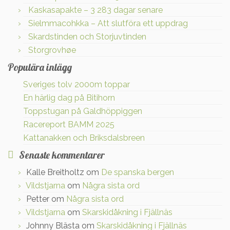
Kaskasapakte – 3 283 dagar senare
Sielmmacohkka – Att slutföra ett uppdrag
Skardstinden och Storjuvtinden
Storgrovhøe
Populära inlägg
Sveriges tolv 2000m toppar
En härlig dag på Bitihorn
Toppstugan på Galdhöppiggen
Racereport BAMM 2025
Kattanakken och Briksdalsbreen
Senaste kommentarer
Kalle Breitholtz
om
De spanska bergen
Vildstjarna
om
Några sista ord
Petter
om
Några sista ord
Vildstjarna
om
Skarskidåkning i Fjällnäs
Johnny Blästa
om
Skarskidåkning i Fjällnäs