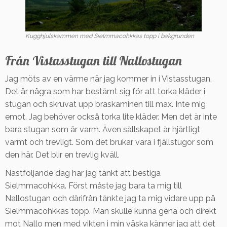
Kugghjulskammen med Sielmmacohkkas topp i bakgrunden
Från Vistasstugan till Nallostugan
Jag möts av en värme när jag kommer in i Vistasstugan.
Det är några som har bestämt sig för att torka kläder i
stugan och skruvat upp braskaminen till max. Inte mig
emot. Jag behöver också torka lite kläder. Men det är inte
bara stugan som är varm. Även sällskapet är hjärtligt
varmt och trevligt. Som det brukar vara i fjällstugor som
den här. Det blir en trevlig kväll.
Nästföljande dag har jag tänkt att bestiga
Sielmmacohkka. Först måste jag bara ta mig till
Nallostugan och därifrån tänkte jag ta mig vidare upp på
Sielmmacohkkas topp. Man skulle kunna gena och direkt
mot Nallo men med vikten i min väska känner jag att det