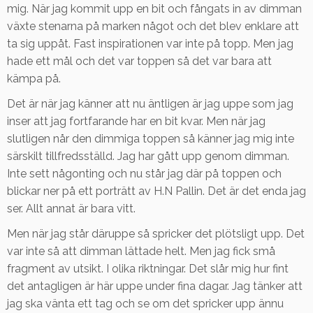
mig. När jag kommit upp en bit och fångats in av dimman
växte stenarna på marken något och det blev enklare att
ta sig uppåt. Fast inspirationen var inte på topp. Men jag
hade ett mål och det var toppen så det var bara att
kämpa på.
Det är när jag känner att nu äntligen är jag uppe som jag
inser att jag fortfarande har en bit kvar. Men när jag
slutligen når den dimmiga toppen så känner jag mig inte
särskilt tillfredsställd. Jag har gått upp genom dimman.
Inte sett någonting och nu står jag där på toppen och
blickar ner på ett porträtt av H.N Pallin. Det är det enda jag
ser. Allt annat är bara vitt.
Men när jag står däruppe så spricker det plötsligt upp. Det
var inte så att dimman lättade helt. Men jag fick små
fragment av utsikt. I olika riktningar. Det slår mig hur fint
det antagligen är här uppe under fina dagar. Jag tänker att
jag ska vänta ett tag och se om det spricker upp ännu