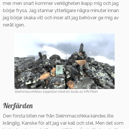
mer, men snart kommer verkligheten ikapp mig och jag
börjar frysa. Jag stannar ytterligare några minuter innan
jag börjar skaka vilt och inser att jag behöver ge mig av
neråt igen.
Sielmmacohkkas toppröse med en tavla av HN Palin
Nerfärden
Den första biten ner från Sielmmacohkka kändes lite
krånglig. Kanske för att jag var kall och stel. Men det som