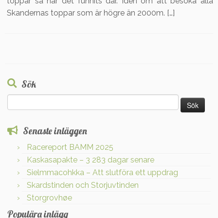
toppar så har det funnits där. Idén om att besöka alla
Skandernas toppar som är högre än 2000m. […]
Sök
Sök
efter:
Senaste inläggen
Racereport BAMM 2025
Kaskasapakte – 3 283 dagar senare
Sielmmacohkka – Att slutföra ett uppdrag
Skardstinden och Storjuvtinden
Storgrovhøe
Populära inlägg