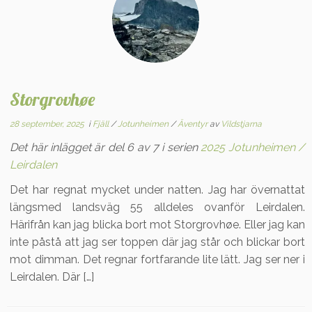
Storgrovhøe
28 september, 2025
i
Fjäll
/
Jotunheimen
/
Äventyr
av
Vildstjarna
Det här inlägget är del 6 av 7 i serien
2025 Jotunheimen /
Leirdalen
Det har regnat mycket under natten. Jag har övernattat
längsmed landsväg 55 alldeles ovanför Leirdalen.
Härifrån kan jag blicka bort mot Storgrovhøe. Eller jag kan
inte påstå att jag ser toppen där jag står och blickar bort
mot dimman. Det regnar fortfarande lite lätt. Jag ser ner i
Leirdalen. Där […]