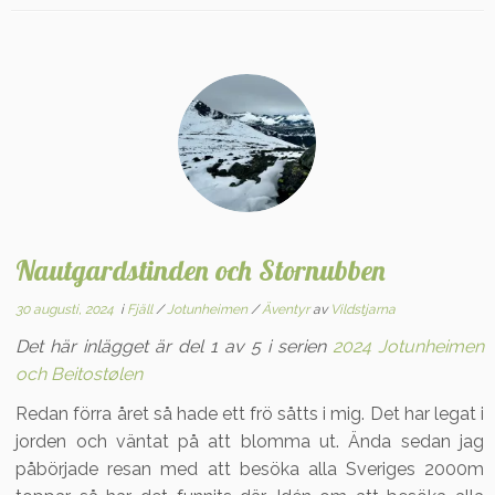
Nautgardstinden och Stornubben
30 augusti, 2024
i
Fjäll
/
Jotunheimen
/
Äventyr
av
Vildstjarna
Det här inlägget är del 1 av 5 i serien
2024 Jotunheimen
och Beitostølen
Redan förra året så hade ett frö såtts i mig. Det har legat i
jorden och väntat på att blomma ut. Ända sedan jag
påbörjade resan med att besöka alla Sveriges 2000m