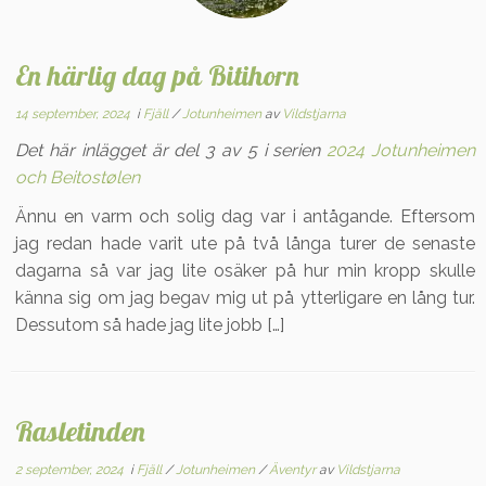
En härlig dag på Bitihorn
14 september, 2024
i
Fjäll
/
Jotunheimen
av
Vildstjarna
Det här inlägget är del 3 av 5 i serien
2024 Jotunheimen
och Beitostølen
Ännu en varm och solig dag var i antågande. Eftersom
jag redan hade varit ute på två långa turer de senaste
dagarna så var jag lite osäker på hur min kropp skulle
känna sig om jag begav mig ut på ytterligare en lång tur.
Dessutom så hade jag lite jobb […]
Rasletinden
2 september, 2024
i
Fjäll
/
Jotunheimen
/
Äventyr
av
Vildstjarna