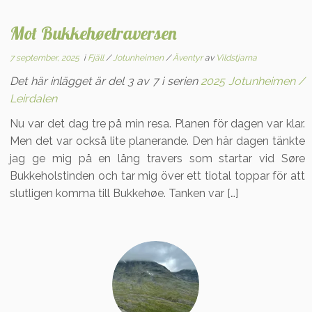
Mot Bukkehøetraversen
7 september, 2025
i
Fjäll
/
Jotunheimen
/
Äventyr
av
Vildstjarna
Det här inlägget är del 3 av 7 i serien
2025 Jotunheimen /
Leirdalen
Nu var det dag tre på min resa. Planen för dagen var klar.
Men det var också lite planerande. Den här dagen tänkte
jag ge mig på en lång travers som startar vid Søre
Bukkeholstinden och tar mig över ett tiotal toppar för att
slutligen komma till Bukkehøe. Tanken var […]