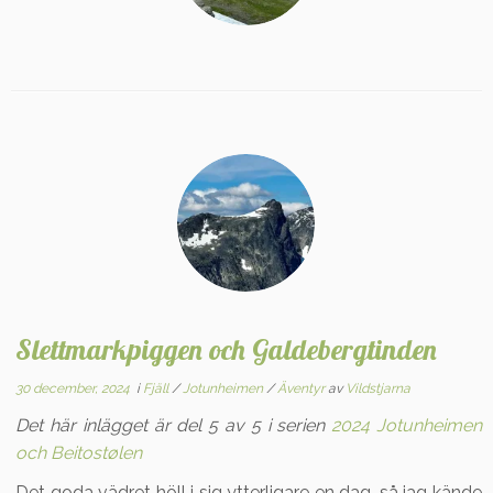
Slettmarkpiggen och Galdebergtinden
30 december, 2024
i
Fjäll
/
Jotunheimen
/
Äventyr
av
Vildstjarna
Det här inlägget är del 5 av 5 i serien
2024 Jotunheimen
och Beitostølen
Det goda vädret höll i sig ytterligare en dag, så jag kände