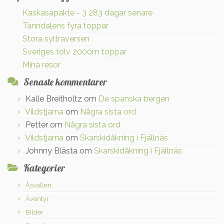
Kaskasapakte - 3 283 dagar senare
Tänndalens fyra toppar
Stora syltraversen
Sveriges tolv 2000m toppar
Mina resor
Senaste kommentarer
Kalle Breitholtz
om
De spanska bergen
Vildstjarna
om
Några sista ord
Petter
om
Några sista ord
Vildstjarna
om
Skarskidåkning i Fjällnäs
Johnny Blästa
om
Skarskidåkning i Fjällnäs
Kategorier
Åsvallen
Äventyr
Bilder