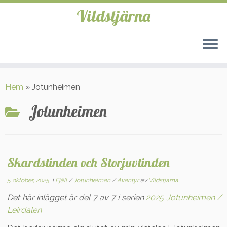
Vildstjärna
Hoppa
till
Hem
»
Jotunheimen
innehåll
Jotunheimen
Skardstinden och Storjuvtinden
5 oktober, 2025
i
Fjäll
/
Jotunheimen
/
Äventyr
av
Vildstjarna
Det här inlägget är del 7 av 7 i serien
2025 Jotunheimen /
Leirdalen