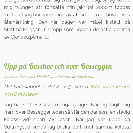
mig tvungen att fortsätta min jakt på 2000m toppar.
Trots att jag började känna av att kroppen behövde viss
återhämtning. Den här dagen var målet inställt på
Slettmarkpiggen. En topp som ligger i de östra delarna
av Gjendealperna. […]
Upp på Besshøe och över Besseggen
29 december, 2024
i
Fjäll
/
Jotunheimen
av
Vildstjarna
Det här inlägget är del 4 av 5 i serien
2024 Jotunheimen
och Beitostølen
Jag har sett Besshøe många gånger. När jag tagit mig
fram över Besseggenleden så står den där som en stadig
koloss vid sidan av leden. När jag var uppe på
Surtningsue kunde jag blicka bort mot samma koloss.