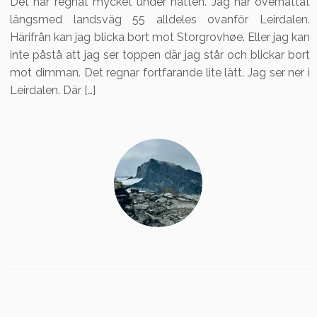
Det har regnat mycket under natten. Jag har övernattat
längsmed landsväg 55 alldeles ovanför Leirdalen.
Härifrån kan jag blicka bort mot Storgrovhøe. Eller jag kan
inte påstå att jag ser toppen där jag står och blickar bort
mot dimman. Det regnar fortfarande lite lätt. Jag ser ner i
Leirdalen. Där […]