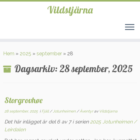
Vildstjärna
Hoppa
till
Hem
»
2025
»
september
»
28
innehåll
Dagsarkiv:
28 september, 2025
Storgrovhøe
28 september, 2025
i
Fjäll
/
Jotunheimen
/
Äventyr
av
Vildstjarna
Det här inlägget är del 6 av 7 i serien
2025 Jotunheimen /
Leirdalen