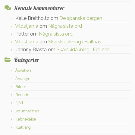
Senaste kommentarer
Kalle Breitholtz
om
De spanska bergen
Vildstjarna
om
Några sista ord
Petter
om
Några sista ord
Vildstjarna
om
Skarskidåkning i Fjällnäs
Johnny Blästa
om
Skarskidåkning i Fjällnäs
Kategorier
Åsvallen
Äventyr
Bilder
Boende
Fjäll
Jotunheimen
Kebnekaise
Klättring