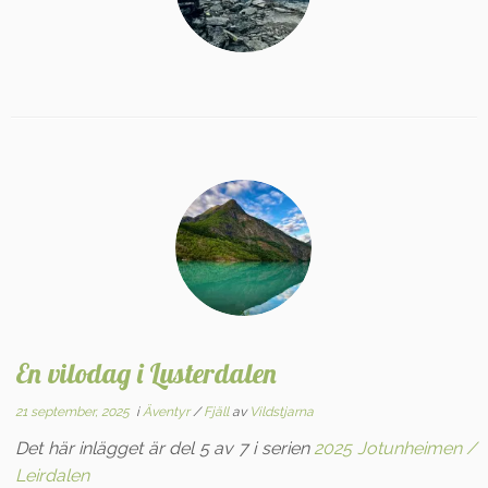
En vilodag i Lusterdalen
21 september, 2025
i
Äventyr
/
Fjäll
av
Vildstjarna
Det här inlägget är del 5 av 7 i serien
2025 Jotunheimen /
Leirdalen