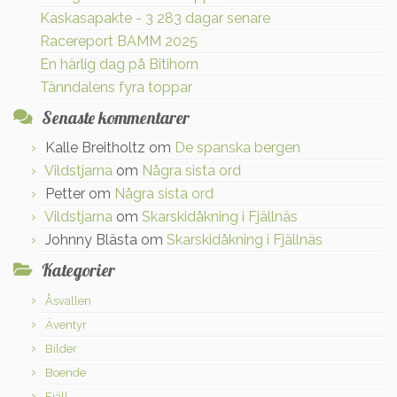
Kaskasapakte - 3 283 dagar senare
Racereport BAMM 2025
En härlig dag på Bitihorn
Tänndalens fyra toppar
Senaste kommentarer
Kalle Breitholtz
om
De spanska bergen
Vildstjarna
om
Några sista ord
Petter
om
Några sista ord
Vildstjarna
om
Skarskidåkning i Fjällnäs
Johnny Blästa
om
Skarskidåkning i Fjällnäs
Kategorier
Åsvallen
Äventyr
Bilder
Boende
Fjäll