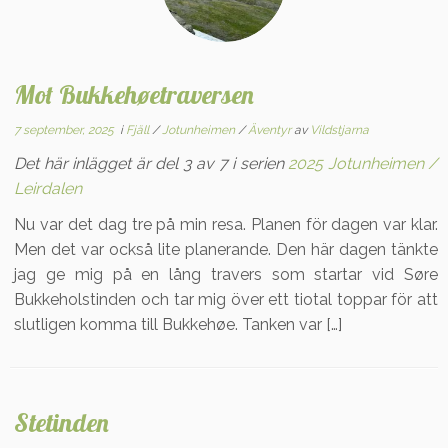
Mot Bukkehøetraversen
7 september, 2025
i
Fjäll
/
Jotunheimen
/
Äventyr
av
Vildstjarna
Det här inlägget är del 3 av 7 i serien
2025 Jotunheimen /
Leirdalen
Nu var det dag tre på min resa. Planen för dagen var klar.
Men det var också lite planerande. Den här dagen tänkte
jag ge mig på en lång travers som startar vid Søre
Bukkeholstinden och tar mig över ett tiotal toppar för att
slutligen komma till Bukkehøe. Tanken var […]
Stetinden