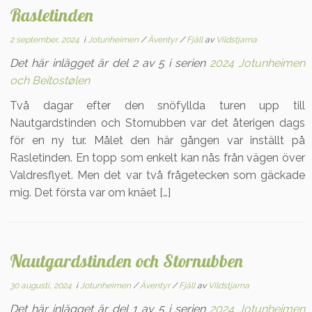
Rasletinden
2 september, 2024
i
Jotunheimen
/
Äventyr
/
Fjäll
av
Vildstjarna
Det här inlägget är del 2 av 5 i serien
2024 Jotunheimen
och Beitostølen
Två dagar efter den snöfyllda turen upp till
Nautgardstinden och Stornubben var det återigen dags
för en ny tur. Målet den här gången var inställt på
Rasletinden. En topp som enkelt kan nås från vägen över
Valdresflyet. Men det var två frågetecken som gäckade
mig. Det första var om knäet […]
Nautgardstinden och Stornubben
30 augusti, 2024
i
Jotunheimen
/
Äventyr
/
Fjäll
av
Vildstjarna
Det här inlägget är del 1 av 5 i serien
2024 Jotunheimen