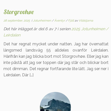
Storgrovhøe
28 september, 2025
i
Jotunheimen
/
Äventyr
/
Fjäll
av
Vildstjarna
Det här inlägget är del 6 av 7 i serien
2025 Jotunheimen /
Leirdalen
Det har regnat mycket under natten. Jag har övernattat
längsmed landsväg 55 alldeles ovanför Leirdalen.
Härifrån kan jag blicka bort mot Storgrovhøe. Eller jag kan
inte påstå att jag ser toppen där jag står och blickar bort
mot dimman. Det regnar fortfarande lite lätt. Jag ser ner i
Leirdalen. Där […]