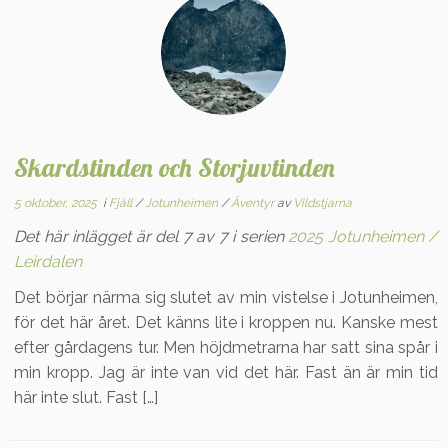
Skardstinden och Storjuvtinden
5 oktober, 2025
i
Fjäll
/
Jotunheimen
/
Äventyr
av
Vildstjarna
Det här inlägget är del 7 av 7 i serien
2025 Jotunheimen /
Leirdalen
Det börjar närma sig slutet av min vistelse i Jotunheimen,
för det här året. Det känns lite i kroppen nu. Kanske mest
efter gårdagens tur. Men höjdmetrarna har satt sina spår i
min kropp. Jag är inte van vid det här. Fast än är min tid
här inte slut. Fast […]