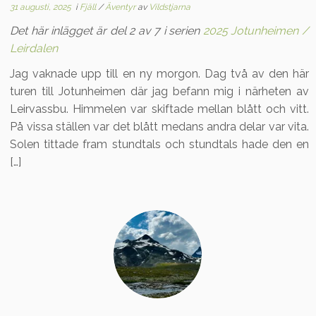
31 augusti, 2025
i
Fjäll
/
Äventyr
av
Vildstjarna
Det här inlägget är del 2 av 7 i serien
2025 Jotunheimen /
Leirdalen
Jag vaknade upp till en ny morgon. Dag två av den här
turen till Jotunheimen där jag befann mig i närheten av
Leirvassbu. Himmelen var skiftade mellan blått och vitt.
På vissa ställen var det blått medans andra delar var vita.
Solen tittade fram stundtals och stundtals hade den en
[…]