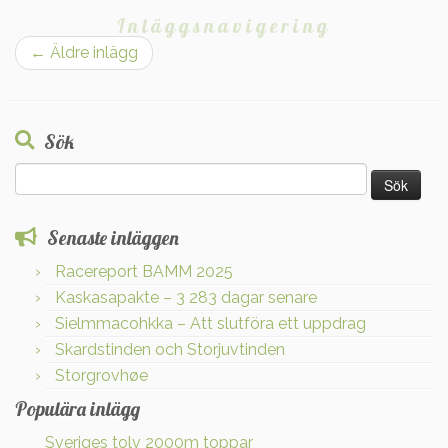
Inläggsnavigering
←
Äldre inlägg
Sök
Sök
efter:
Senaste inläggen
Racereport BAMM 2025
Kaskasapakte – 3 283 dagar senare
Sielmmacohkka – Att slutföra ett uppdrag
Skardstinden och Storjuvtinden
Storgrovhøe
Populära inlägg
Sveriges tolv 2000m toppar