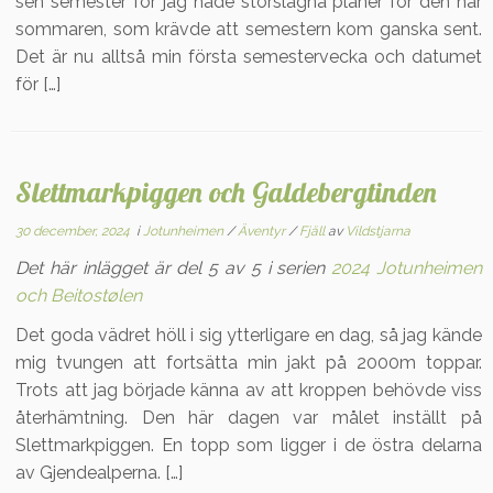
sen semester för jag hade storslagna planer för den här
sommaren, som krävde att semestern kom ganska sent.
Det är nu alltså min första semestervecka och datumet
för […]
Slettmarkpiggen och Galdebergtinden
30 december, 2024
i
Jotunheimen
/
Äventyr
/
Fjäll
av
Vildstjarna
Det här inlägget är del 5 av 5 i serien
2024 Jotunheimen
och Beitostølen
Det goda vädret höll i sig ytterligare en dag, så jag kände
mig tvungen att fortsätta min jakt på 2000m toppar.
Trots att jag började känna av att kroppen behövde viss
återhämtning. Den här dagen var målet inställt på
Slettmarkpiggen. En topp som ligger i de östra delarna
av Gjendealperna. […]