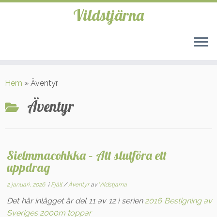
Vildstjärna
Hoppa
till
Hem
»
Äventyr
innehåll
Äventyr
Sielmmacohkka – Att slutföra ett
uppdrag
2 januari, 2026
i
Fjäll
/
Äventyr
av
Vildstjarna
Det här inlägget är del 11 av 12 i serien
2016 Bestigning av
Sveriges 2000m toppar