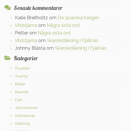
Senaste kommentarer
Kalle Breitholtz
om
De spanska bergen
Vildstjarna
om
Några sista ord
Petter
om
Några sista ord
Vildstjarna
om
Skarskidåkning i Fjällnäs
Johnny Blästa
om
Skarskidåkning i Fjällnäs
Kategorier
Åsvallen
Äventyr
Bilder
Boende
Fjäll
Jotunheimen
Kebnekaise
Klättring