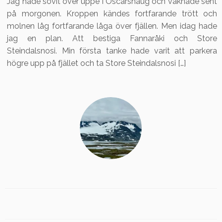
Jag hade sovit över uppe i Oscarshaug och vaknade sent
på morgonen. Kroppen kändes fortfarande trött och
molnen låg fortfarande låga över fjällen. Men idag hade
jag en plan. Att bestiga Fannaråki och Store
Steindalsnosi. Min första tanke hade varit att parkera
högre upp på fjället och ta Store Steindalsnosi […]