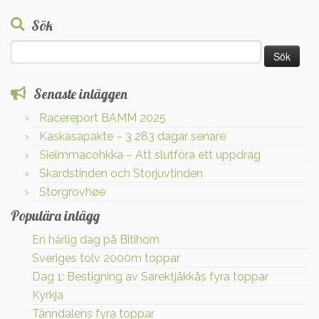
Sök
Sök
efter:
Senaste inläggen
Racereport BAMM 2025
Kaskasapakte – 3 283 dagar senare
Sielmmacohkka – Att slutföra ett uppdrag
Skardstinden och Storjuvtinden
Storgrovhøe
Populära inlägg
En härlig dag på Bitihorn
Sveriges tolv 2000m toppar
Dag 1: Bestigning av Sarektjåkkås fyra toppar
Kyrkja
Tänndalens fyra toppar