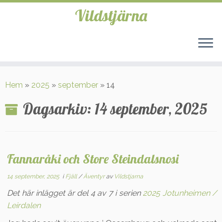
Vildstjärna
Hoppa
till
Hem
»
2025
»
september
»
14
innehåll
Dagsarkiv:
14 september, 2025
Fannaråki och Store Steindalsnosi
14 september, 2025
i
Fjäll
/
Äventyr
av
Vildstjarna
Det här inlägget är del 4 av 7 i serien
2025 Jotunheimen /
Leirdalen