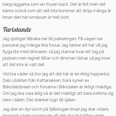
bergväggarna som en frusen bäck. Det är fint men det
känns också som att det inte kommer att dröja många år
innan den här ismassan är helt bort.
Turistande
Jag springer tillbaka ner till parkeringen. På vägen ner
passerar jag många fina forsar. Jag tänker att här vill jag
flyga lite med drönaren, så jag stannar kvar ett tag på
platsen men regnet tilltar och dimman tätnar, så jag inser
att det inte är värt det.
Vid bra väder så tror jag att det här är en riktig toppentur.
Dels utsikten från Kattanakken, bara synen av
Briksdalsbreen och forsarna i Briksdalen är riktigt mäktiga.
Om jag ska vara ärlig så är det mäktigt att bara befinna sig
nere i dalen. Det skänker lugn till själen.
Jag äter en dyr lunch på fjällstugan innan jag drar vidare.
Imorgon säger prognosen att det ska bli bättre väder.