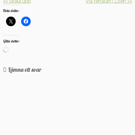
<< Skåla upp
Via ferratan i Loen >>
Dela detta:
Gilla detta:
Laddar
in
…
Lämna ett svar