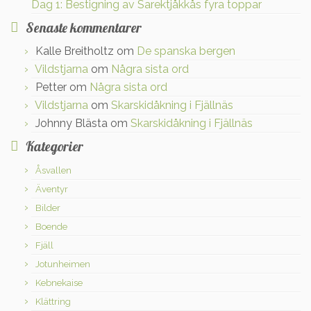
Dag 1: Bestigning av Sarektjåkkås fyra toppar
Senaste kommentarer
Kalle Breitholtz
om
De spanska bergen
Vildstjarna
om
Några sista ord
Petter
om
Några sista ord
Vildstjarna
om
Skarskidåkning i Fjällnäs
Johnny Blästa
om
Skarskidåkning i Fjällnäs
Kategorier
Åsvallen
Äventyr
Bilder
Boende
Fjäll
Jotunheimen
Kebnekaise
Klättring