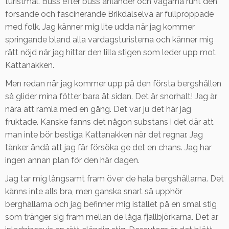
turistmål. Buss efter buss anländer och vägarna runt den
forsande och fascinerande Brikdalselva är fullproppade
med folk. Jag känner mig lite udda när jag kommer
springande bland alla vardagsturisterna och känner mig
rätt nöjd när jag hittar den lilla stigen som leder upp mot
Kattanakken.
Men redan när jag kommer upp på den första bergshällen
så glider mina fötter bara åt sidan. Det är snorhalt! Jag är
nära att ramla med en gång. Det var ju det här jag
fruktade. Kanske fanns det någon substans i det där att
man inte bör bestiga Kattanakken när det regnar. Jag
tänker ändå att jag får försöka ge det en chans. Jag har
ingen annan plan för den här dagen.
Jag tar mig långsamt fram över de hala bergshällarna. Det
känns inte alls bra, men ganska snart så upphör
berghällarna och jag befinner mig istället på en smal stig
som tränger sig fram mellan de låga fjällbjörkarna. Det är