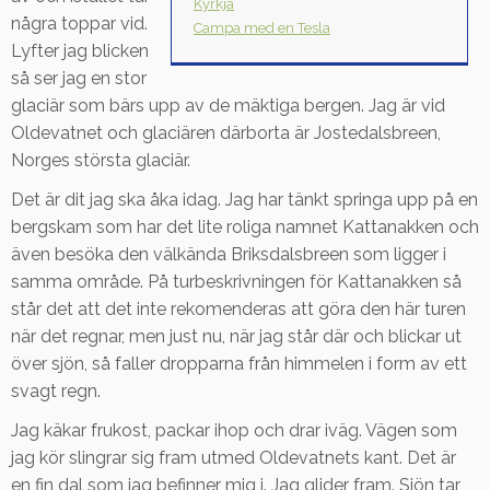
Kyrkja
några toppar vid.
Campa med en Tesla
Lyfter jag blicken
så ser jag en stor
glaciär som bärs upp av de mäktiga bergen. Jag är vid
Oldevatnet och glaciären därborta är Jostedalsbreen,
Norges största glaciär.
Det är dit jag ska åka idag. Jag har tänkt springa upp på en
bergskam som har det lite roliga namnet Kattanakken och
även besöka den välkända Briksdalsbreen som ligger i
samma område. På turbeskrivningen för Kattanakken så
står det att det inte rekomenderas att göra den här turen
när det regnar, men just nu, när jag står där och blickar ut
över sjön, så faller dropparna från himmelen i form av ett
svagt regn.
Jag käkar frukost, packar ihop och drar iväg. Vägen som
jag kör slingrar sig fram utmed Oldevatnets kant. Det är
en fin dal som jag befinner mig i. Jag glider fram. Sjön tar