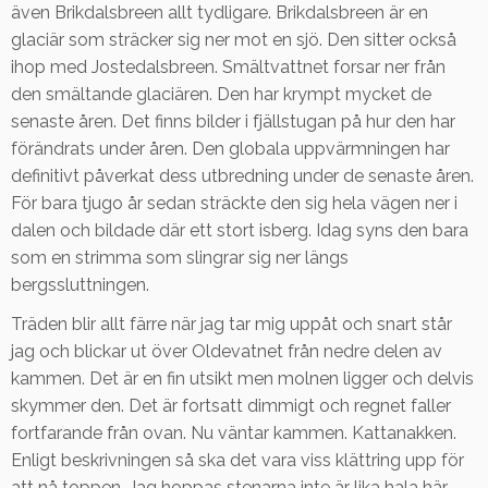
även Brikdalsbreen allt tydligare. Brikdalsbreen är en
glaciär som sträcker sig ner mot en sjö. Den sitter också
ihop med Jostedalsbreen. Smältvattnet forsar ner från
den smältande glaciären. Den har krympt mycket de
senaste åren. Det finns bilder i fjällstugan på hur den har
förändrats under åren. Den globala uppvärmningen har
definitivt påverkat dess utbredning under de senaste åren.
För bara tjugo år sedan sträckte den sig hela vägen ner i
dalen och bildade där ett stort isberg. Idag syns den bara
som en strimma som slingrar sig ner längs
bergssluttningen.
Träden blir allt färre när jag tar mig uppåt och snart står
jag och blickar ut över Oldevatnet från nedre delen av
kammen. Det är en fin utsikt men molnen ligger och delvis
skymmer den. Det är fortsatt dimmigt och regnet faller
fortfarande från ovan. Nu väntar kammen. Kattanakken.
Enligt beskrivningen så ska det vara viss klättring upp för
att nå toppen. Jag hoppas stenarna inte är lika hala här