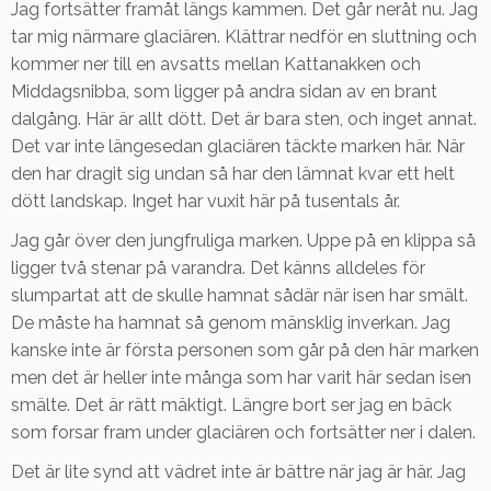
Jag fortsätter framåt längs kammen. Det går neråt nu. Jag
tar mig närmare glaciären. Klättrar nedför en sluttning och
kommer ner till en avsatts mellan Kattanakken och
Middagsnibba, som ligger på andra sidan av en brant
dalgång. Här är allt dött. Det är bara sten, och inget annat.
Det var inte längesedan glaciären täckte marken här. När
den har dragit sig undan så har den lämnat kvar ett helt
dött landskap. Inget har vuxit här på tusentals år.
Jag går över den jungfruliga marken. Uppe på en klippa så
ligger två stenar på varandra. Det känns alldeles för
slumpartat att de skulle hamnat sådär när isen har smält.
De måste ha hamnat så genom mänsklig inverkan. Jag
kanske inte är första personen som går på den här marken
men det är heller inte många som har varit här sedan isen
smälte. Det är rätt mäktigt. Längre bort ser jag en bäck
som forsar fram under glaciären och fortsätter ner i dalen.
Det är lite synd att vädret inte är bättre när jag är här. Jag