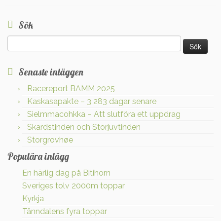
Sök
Sök
efter:
Senaste inläggen
Racereport BAMM 2025
Kaskasapakte – 3 283 dagar senare
Sielmmacohkka – Att slutföra ett uppdrag
Skardstinden och Storjuvtinden
Storgrovhøe
Populära inlägg
En härlig dag på Bitihorn
Sveriges tolv 2000m toppar
Kyrkja
Tänndalens fyra toppar