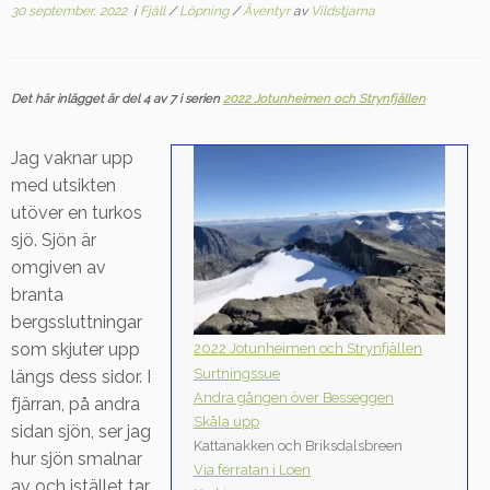
30 september, 2022
i
Fjäll
/
Löpning
/
Äventyr
av
Vildstjarna
Det här inlägget är del 4 av 7 i serien
2022 Jotunheimen och Strynfjällen
Jag vaknar upp
med utsikten
utöver en turkos
sjö. Sjön är
omgiven av
branta
bergssluttningar
som skjuter upp
2022 Jotunheimen och Strynfjällen
Surtningssue
längs dess sidor. I
Andra gången över Besseggen
fjärran, på andra
Skåla upp
sidan sjön, ser jag
Kattanakken och Briksdalsbreen
hur sjön smalnar
Via ferratan i Loen
av och istället tar