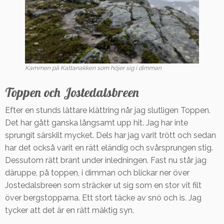
Kammen på Kattanakken som höjer sig i dimman
Toppen och Jostedalsbreen
Efter en stunds lättare klättring når jag slutligen Toppen.
Det har gått ganska långsamt upp hit. Jag har inte
sprungit särskilt mycket. Dels har jag varit trött och sedan
har det också varit en rätt eländig och svårsprungen stig.
Dessutom rätt brant under inledningen. Fast nu står jag
däruppe, på toppen, i dimman och blickar ner över
Jostedalsbreen som sträcker ut sig som en stor vit filt
över bergstopparna. Ett stort täcke av snö och is. Jag
tycker att det är en rätt mäktig syn.