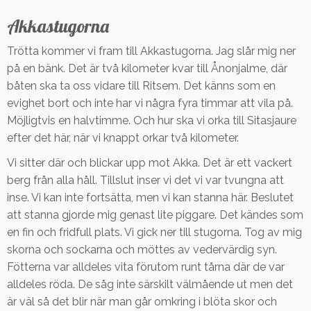
Akkastugorna
Trötta kommer vi fram till Akkastugorna. Jag slår mig ner
på en bänk. Det är två kilometer kvar till Ånonjalme, där
båten ska ta oss vidare till Ritsem. Det känns som en
evighet bort och inte har vi några fyra timmar att vila på.
Möjligtvis en halvtimme. Och hur ska vi orka till Sitasjaure
efter det här, när vi knappt orkar två kilometer.
Vi sitter där och blickar upp mot Akka. Det är ett vackert
berg från alla håll. Tillslut inser vi det vi var tvungna att
inse. Vi kan inte fortsätta, men vi kan stanna här. Beslutet
att stanna gjorde mig genast lite piggare. Det kändes som
en fin och fridfull plats. Vi gick ner till stugorna. Tog av mig
skorna och sockarna och möttes av vedervärdig syn.
Fötterna var alldeles vita förutom runt tårna där de var
alldeles röda. De såg inte särskilt välmående ut men det
är väl så det blir när man går omkring i blöta skor och