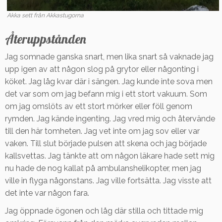
Akka sett från Akkastugorna
Återuppstånden
Jag somnade ganska snart, men lika snart så vaknade jag
upp igen av att någon slog på grytor eller någonting i
köket. Jag låg kvar där i sängen. Jag kunde inte sova men
det var som om jag befann mig i ett stort vakuum. Som
om jag omslöts av ett stort mörker eller föll genom
rymden. Jag kände ingenting. Jag vred mig och återvände
till den här tomheten. Jag vet inte om jag sov eller var
vaken. Till slut började pulsen att skena och jag började
kallsvettas. Jag tänkte att om någon läkare hade sett mig
nu hade de nog kallat på ambulanshelikopter, men jag
ville in flyga någonstans. Jag ville fortsätta. Jag visste att
det inte var någon fara.
Jag öppnade ögonen och låg där stilla och tittade mig