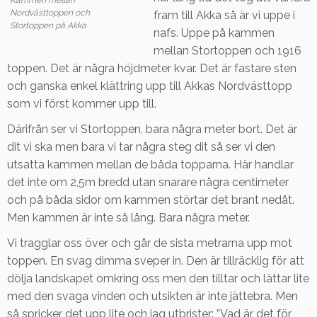
Kammen mellan
Nordvästtoppen och
fram till Akka så är vi uppe i
Stortoppen på Akka
nafs. Uppe på kammen
mellan Stortoppen och 1916
toppen. Det är några höjdmeter kvar. Det är fastare sten
och ganska enkel klättring upp till Akkas Nordvästtopp
som vi först kommer upp till.
Därifrån ser vi Stortoppen, bara några meter bort. Det är
dit vi ska men bara vi tar några steg dit så ser vi den
utsatta kammen mellan de båda topparna. Här handlar
det inte om 2,5m bredd utan snarare några centimeter
och på båda sidor om kammen störtar det brant nedåt.
Men kammen är inte så lång. Bara några meter.
Vi tragglar oss över och går de sista metrarna upp mot
toppen. En svag dimma sveper in. Den är tillräcklig för att
dölja landskapet omkring oss men den tilltar och lättar lite
med den svaga vinden och utsikten är inte jättebra. Men
så spricker det upp lite och jag utbrister: ”Vad är det för