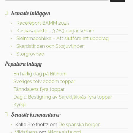
efter:
Senaste inläggen
Racereport BAMM 2025
Kaskasapakte – 3 283 dagar senare
Sielmmacohkka – Att slutföra ett uppdrag
Skardstinden och Storjuvtinden
Storgrovhøe
Populära inlägg
En härlig dag på Bitihorn
Sveriges tolv 2000m toppar
Tänndalens fyra toppar
Dag 1: Bestigning av Sarektjåkkås fyra toppar
Kyrkja
Senaste kommentarer
Kalle Breitholtz
om
De spanska bergen
Vildstjarna
om
Några sista ord