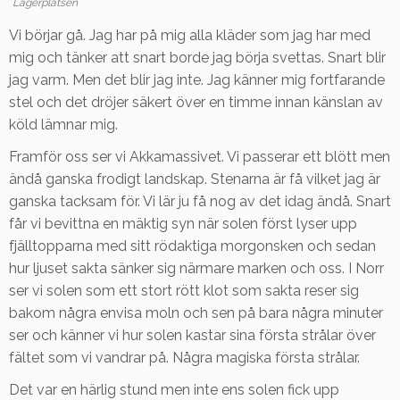
Lägerplatsen
Vi börjar gå. Jag har på mig alla kläder som jag har med
mig och tänker att snart borde jag börja svettas. Snart blir
jag varm. Men det blir jag inte. Jag känner mig fortfarande
stel och det dröjer säkert över en timme innan känslan av
köld lämnar mig.
Framför oss ser vi Akkamassivet. Vi passerar ett blött men
ändå ganska frodigt landskap. Stenarna är få vilket jag är
ganska tacksam för. Vi lär ju få nog av det idag ändå. Snart
får vi bevittna en mäktig syn när solen först lyser upp
fjälltopparna med sitt rödaktiga morgonsken och sedan
hur ljuset sakta sänker sig närmare marken och oss. I Norr
ser vi solen som ett stort rött klot som sakta reser sig
bakom några envisa moln och sen på bara några minuter
ser och känner vi hur solen kastar sina första strålar över
fältet som vi vandrar på. Några magiska första strålar.
Det var en härlig stund men inte ens solen fick upp