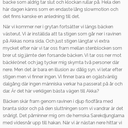
backe som aldrig tar slut och klockan rullar på. Hela den
här dagen känns som en endaste lång slowmotion och
det finns kanske en anledning till det.
När vi kommer ner i grytan fortsätter vi längs bäcken
västerut. Vi är inställda att ta stigen som går ner i ravinen
på Akkas norra sida. Och just stigen längtar vi extra
mycket efter när vi tar oss fram mellan stenblocken som
brer ut sig jämte den forsande bäcken. Vi tar oss ner mot
bäckkrönet och jag tycker mig skymta två personer där
nere. Men det är bara en illusion av dålig syn. vi letar efter
stigen men vi finner ingen. Vi finner bara en ogästvänlig
dalgång där ingen människa verkar ha passerat på år och
dar. Är det här verkligen bästa vägen till Akka?
Bäcken skär fram genom ravinen i djup flodfåra med
branta sidor och på den sluttningen som vi vandrar är det
snårigt. Det påminner mig om de hemska Sarekdjunglarna
med videsnår upp till hakan. När vi är nästan nere hittar vi