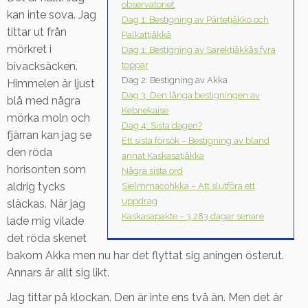
observatoriet
kan inte sova. Jag
Dag 1: Bestigning av Pårtetjåkko och
tittar ut från
Palkattjåkkå
mörkret i
Dag 1: Bestigning av Sarektjåkkås fyra
toppar
bivacksäcken.
Dag 2: Bestigning av Akka
Himmelen är ljust
Dag 3: Den långa bestigningen av
blå med några
Kebnekaise
mörka moln och
Dag 4: Sista dagen?
fjärran kan jag se
Ett sista försök – Bestigning av bland
den röda
annat Kaskasatjåkka
horisonten som
Några sista ord
aldrig tycks
Sielmmacohkka – Att slutföra ett
uppdrag
släckas. När jag
Kaskasapakte – 3 283 dagar senare
lade mig vilade
det röda skenet
bakom Akka men nu har det flyttat sig aningen österut.
Annars är allt sig likt.
Jag tittar på klockan. Den är inte ens två än. Men det är