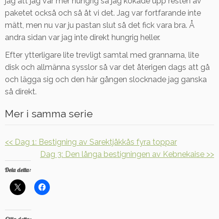
jag att jag var mer hungrig så jag kokade upp resten av
paketet också och så åt vi det. Jag var fortfarande inte
mätt, men nu var ju pastan slut så det fick vara bra. Å
andra sidan var jag inte direkt hungrig heller.
Efter ytterligare lite trevligt samtal med grannarna, lite
disk och allmänna sysslor så var det återigen dags att gå
och lägga sig och den här gången slocknade jag ganska
så direkt.
Mer i samma serie
<< Dag 1: Bestigning av Sarektjåkkås fyra toppar
Dag 3: Den långa bestigningen av Kebnekaise >>
Dela detta: