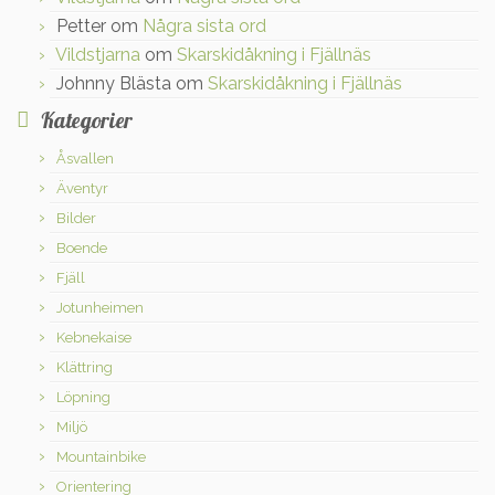
Petter
om
Några sista ord
Vildstjarna
om
Skarskidåkning i Fjällnäs
Johnny Blästa
om
Skarskidåkning i Fjällnäs
Kategorier
Åsvallen
Äventyr
Bilder
Boende
Fjäll
Jotunheimen
Kebnekaise
Klättring
Löpning
Miljö
Mountainbike
Orientering