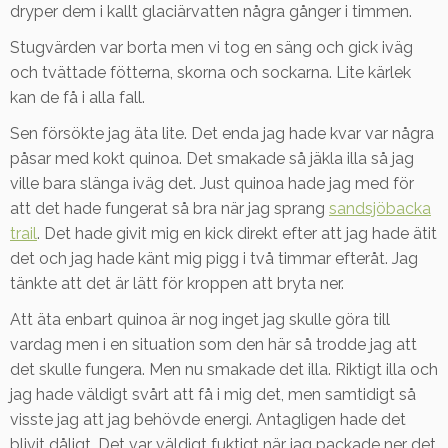
dryper dem i kallt glaciärvatten några gånger i timmen.
Stugvärden var borta men vi tog en säng och gick iväg
och tvättade fötterna, skorna och sockarna. Lite kärlek
kan de få i alla fall.
Sen försökte jag äta lite. Det enda jag hade kvar var några
påsar med kokt quinoa. Det smakade så jäkla illa så jag
ville bara slänga iväg det. Just quinoa hade jag med för
att det hade fungerat så bra när jag sprang
sandsjöbacka
trail
. Det hade givit mig en kick direkt efter att jag hade ätit
det och jag hade känt mig pigg i två timmar efteråt. Jag
tänkte att det är lätt för kroppen att bryta ner.
Att äta enbart quinoa är nog inget jag skulle göra till
vardag men i en situation som den här så trodde jag att
det skulle fungera. Men nu smakade det illa. Riktigt illa och
jag hade väldigt svårt att få i mig det, men samtidigt så
visste jag att jag behövde energi. Antagligen hade det
blivit dåligt. Det var väldigt fuktigt när jag packade ner det