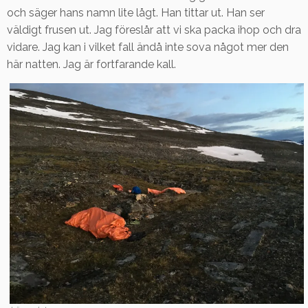
och säger hans namn lite lågt. Han tittar ut. Han ser
väldigt frusen ut. Jag föreslår att vi ska packa ihop och dra
vidare. Jag kan i vilket fall ändå inte sova något mer den
här natten. Jag är fortfarande kall.