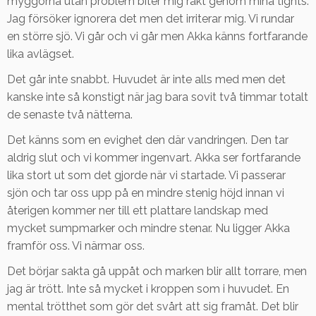
myggorna utan problem biter mig rakt genom mina tights.
Jag försöker ignorera det men det irriterar mig. Vi rundar
en större sjö. Vi går och vi går men Akka känns fortfarande
lika avlägset.
Det går inte snabbt. Huvudet är inte alls med men det
kanske inte så konstigt när jag bara sovit två timmar totalt
de senaste två nätterna.
Det känns som en evighet den där vandringen. Den tar
aldrig slut och vi kommer ingenvart. Akka ser fortfarande
lika stort ut som det gjorde när vi startade. Vi passerar
sjön och tar oss upp på en mindre stenig höjd innan vi
återigen kommer ner till ett plattare landskap med
mycket sumpmarker och mindre stenar. Nu ligger Akka
framför oss. Vi närmar oss.
Det börjar sakta gå uppåt och marken blir allt torrare, men
jag är trött. Inte så mycket i kroppen som i huvudet. En
mental trötthet som gör det svårt att sig framåt. Det blir