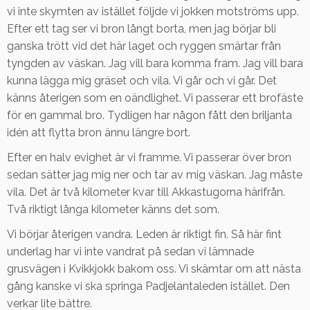
vi inte skymten av istället följde vi jokken motströms upp.
Efter ett tag ser vi bron långt borta, men jag börjar bli
ganska trött vid det här laget och ryggen smärtar från
tyngden av väskan. Jag vill bara komma fram. Jag vill bara
kunna lägga mig gräset och vila. Vi går och vi går. Det
känns återigen som en oändlighet. Vi passerar ett brofäste
för en gammal bro. Tydligen har någon fått den briljanta
idén att flytta bron ännu längre bort.
Efter en halv evighet är vi framme. Vi passerar över bron
sedan sätter jag mig ner och tar av mig väskan. Jag måste
vila. Det är två kilometer kvar till Akkastugorna härifrån.
Två riktigt långa kilometer känns det som.
Vi börjar återigen vandra. Leden är riktigt fin. Så här fint
underlag har vi inte vandrat på sedan vi lämnade
grusvägen i Kvikkjokk bakom oss. Vi skämtar om att nästa
gång kanske vi ska springa Padjelantaleden istället. Den
verkar lite bättre.