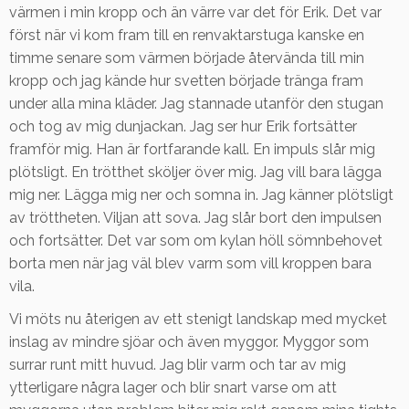
värmen i min kropp och än värre var det för Erik. Det var
först när vi kom fram till en renvaktarstuga kanske en
timme senare som värmen började återvända till min
kropp och jag kände hur svetten började tränga fram
under alla mina kläder. Jag stannade utanför den stugan
och tog av mig dunjackan. Jag ser hur Erik fortsätter
framför mig. Han är fortfarande kall. En impuls slår mig
plötsligt. En trötthet sköljer över mig. Jag vill bara lägga
mig ner. Lägga mig ner och somna in. Jag känner plötsligt
av tröttheten. Viljan att sova. Jag slår bort den impulsen
och fortsätter. Det var som om kylan höll sömnbehovet
borta men när jag väl blev varm som vill kroppen bara
vila.
Vi möts nu återigen av ett stenigt landskap med mycket
inslag av mindre sjöar och även myggor. Myggor som
surrar runt mitt huvud. Jag blir varm och tar av mig
ytterligare några lager och blir snart varse om att