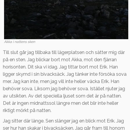
Akka i nattens sken
Till slut går jag tillbaka till lägerplatsen och sätter mig där
på en sten. Jag blickar bort mot Akka, mot den fjärran
horisonten. Dit ska vi idag. Jag tittar bort mot Erik. Han
ligger skymd i sin bivacksäck. Jag tänker inte försöka sova
mer. Jag kan inte, men jag vill inte heller väcka Erik. Han
behöver sova. Liksom jag behöver sova. Istället njuter jag
av utsikten. Av det speciella ljuset som det är på natten.
Det är ingen midnattssol längre men det blir inte heller
riktigt mörkt på natten.
Jag sitter där länge. Sen slänger jag en blick mot Erik. Jag
ser hur han skakar i bivacksäcken. Jag går fram till honom