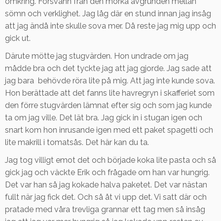
omkring. Försvann från den mörka avgrunden mellan
sömn och verklighet. Jag låg där en stund innan jag insåg
att jag ändå inte skulle sova mer. Då reste jag mig upp och
gick ut.
Därute mötte jag stugvärden. Hon undrade om jag
mådde bra och det tyckte jag att jag gjorde. Jag sade att
jag bara behövde röra lite på mig. Att jag inte kunde sova.
Hon berättade att det fanns lite havregryn i skafferiet som
den förre stugvärden lämnat efter sig och som jag kunde
ta om jag ville. Det lät bra. Jag gick in i stugan igen och
snart kom hon inrusande igen med ett paket spagetti och
lite makrill i tomatsås. Det här kan du ta.
Jag tog villigt emot det och började koka lite pasta och så
gick jag och väckte Erik och frågade om han var hungrig.
Det var han så jag kokade halva paketet. Det var nästan
fullt när jag fick det. Och så åt vi upp det. Vi satt där och
pratade med våra trevliga grannar ett tag men så insåg