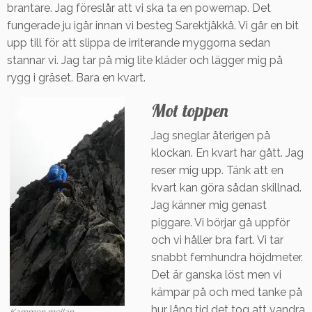
brantare. Jag föreslår att vi ska ta en powernap. Det
fungerade ju igår innan vi besteg Sarektjåkkå. Vi går en bit
upp till för att slippa de irriterande myggorna sedan
stannar vi. Jag tar på mig lite kläder och lägger mig på
rygg i gräset. Bara en kvart.
Mot toppen
Jag sneglar återigen på
klockan. En kvart har gått. Jag
reser mig upp. Tänk att en
kvart kan göra sådan skillnad.
Jag känner mig genast
piggare. Vi börjar gå uppför
och vi håller bra fart. Vi tar
snabbt femhundra höjdmeter.
Det är ganska löst men vi
kämpar på och med tanke på
hur lång tid det tog att vandra