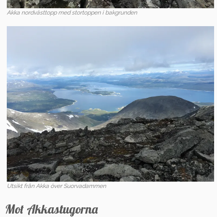
Akka nordvästtopp med stortoppen i bakgrunden
Utsikt från Akka över Suorvadammen
Mot Akkastugorna