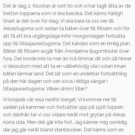
Det är dag 2. Klockan är runt tio och vi har tagit åtta av de
tretton topparna som vi ska besöka. Det känns härligt!
Snart är det över för idag. Vi ska bara ta oss ner till
Akkastugorna och sedan ta båten över till Ritsem och för
att få ett bra utgångsläge inför morgondagen fortsätta
upp till Sitasjaurestugorna. Det kändes som en rimlig plan.
Båten till Ritsem avgår från Änonjalme tjugominuter över
fyra. Det borde inte ta mer än två timmar dit och då hinner
vi dessutom med att ta en välbehövlig vila i solen innan
båten lämnar land. Det lät som en underbar fortsättning
på den här dagen och sen sova i riktiga sängar i
Sitasjaurestugorna. Vilken dröm! Eller?
Vi började vår resa nedför berget. Vi kommer ner till
sadeln på kammen och fortsätter upp på 1916 toppen
och därifrån tar vi oss vidare neråt mot grytan på Akkas
norra sida. Men det går inte fort. Jag känner mig osmidig
där jag går neråt bland stenblocken. Det känns som en