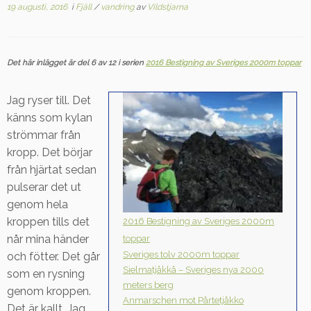
19 augusti, 2016
i
Fjäll
/
vandring
av
Vildstjarna
Det här inlägget är del 6 av 12 i serien
2016 Bestigning av Sveriges 2000m toppar
Jag ryser till. Det
känns som kylan
strömmar från
kropp. Det börjar
från hjärtat sedan
pulserar det ut
genom hela
kroppen tills det
2016 Bestigning av Sveriges 2000m
når mina händer
toppar
Sveriges tolv 2000m toppar
och fötter. Det går
Sielmatjåkkå – Sveriges nya 2000
som en rysning
meters berg
genom kroppen.
Anmarschen mot Pårtetjåkko
Det är kallt. Jag