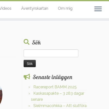
Videos
Äventyrskartan
Om mig
Sök
Sök
efter:
Senaste inläggen
Racereport BAMM 2025
Kaskasapakte – 3 283 dagar
senare
Sielmmacohkka – Att slutföra