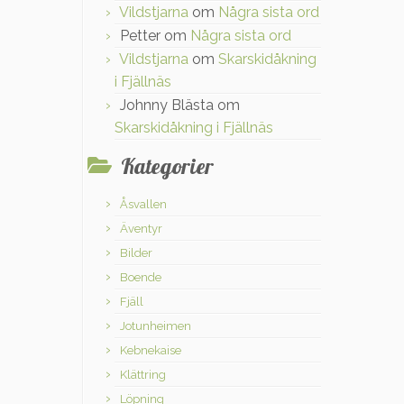
Vildstjarna
om
Några sista ord
Petter
om
Några sista ord
Vildstjarna
om
Skarskidåkning
i Fjällnäs
Johnny Blästa
om
Skarskidåkning i Fjällnäs
Kategorier
Åsvallen
Äventyr
Bilder
Boende
Fjäll
Jotunheimen
Kebnekaise
Klättring
Löpning