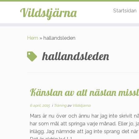
Vildstjärna
Startsidan
Hoppa
till
Hem
»
hallandsleden
innehåll
hallandsleden
Känslan av att nästan miss
6 april, 2015
i
Träning
av
Vildstjarna
Mars är nu över och ännu har jag inte skrivi
har som mål att springa varje månad. Eller jo, j
inlägg. Jag nämnde att jag inte sprang det när