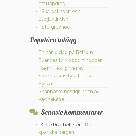
ett uppdrag
Skardstinden och
Storjuvtinden
Storgrovhøe
Populära inlägg
En härlig dag på Bitihorn
Sveriges tolv 2000m toppar
Dag 1: Bestigning av
Sarektjåkkås fyra toppar
Kyrkja
Snabbaste bestigningen av
Kebnekaise
Senaste kommentarer
Kalle Breitholtz
om
De
spanska bergen