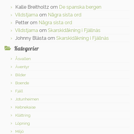
Kalle Breitholtz
om
De spanska bergen
Vildstjarna
om
Några sista ord
Petter
om
Några sista ord
Vildstjarna
om
Skarskidåkning i Fjällnäs
Johnny Blästa
om
Skarskidåkning i Fjällnäs
Kategorier
Åsvallen
Äventyr
Bilder
Boende
Fjäll
Jotunheimen
Kebnekaise
Klättring
Löpning
Miljö