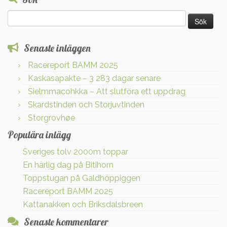
Sök
efter:
Senaste inläggen
Racereport BAMM 2025
Kaskasapakte – 3 283 dagar senare
Sielmmacohkka – Att slutföra ett uppdrag
Skardstinden och Storjuvtinden
Storgrovhøe
Populära inlägg
Sveriges tolv 2000m toppar
En härlig dag på Bitihorn
Toppstugan på Galdhöppiggen
Racereport BAMM 2025
Kattanakken och Briksdalsbreen
Senaste kommentarer