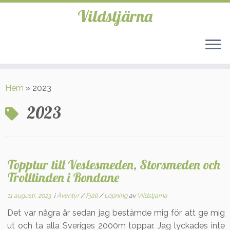
Vildstjärna
Hoppa
till
Hem
»
2023
innehåll
2023
Topptur till Veslesmeden, Storsmeden och
Trolltinden i Rondane
11 augusti, 2023
i
Äventyr
/
Fjäll
/
Löpning
av
Vildstjarna
Det var några år sedan jag bestämde mig för att ge mig
ut och ta alla Sveriges 2000m toppar. Jag lyckades inte