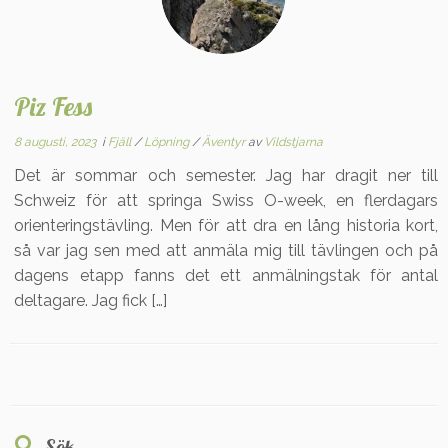
Piz Fess
8 augusti, 2023
i
Fjäll
/
Löpning
/
Äventyr
av
Vildstjarna
Det är sommar och semester. Jag har dragit ner till
Schweiz för att springa Swiss O-week, en flerdagars
orienteringstävling. Men för att dra en lång historia kort,
så var jag sen med att anmäla mig till tävlingen och på
dagens etapp fanns det ett anmälningstak för antal
deltagare. Jag fick […]
Sök