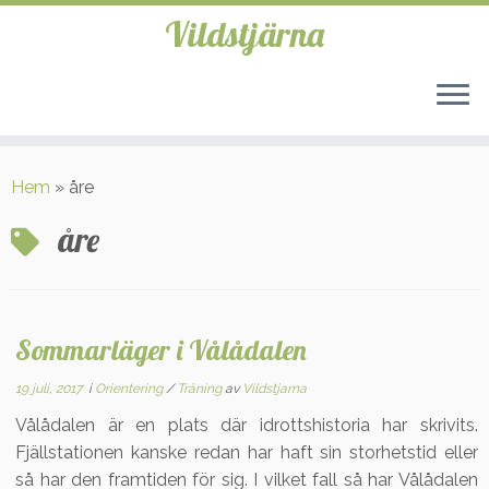
Vildstjärna
Hoppa
till
Hem
»
åre
innehåll
åre
Sommarläger i Vålådalen
19 juli, 2017
i
Orientering
/
Träning
av
Vildstjarna
Vålådalen är en plats där idrottshistoria har skrivits.
Fjällstationen kanske redan har haft sin storhetstid eller
så har den framtiden för sig. I vilket fall så har Vålådalen