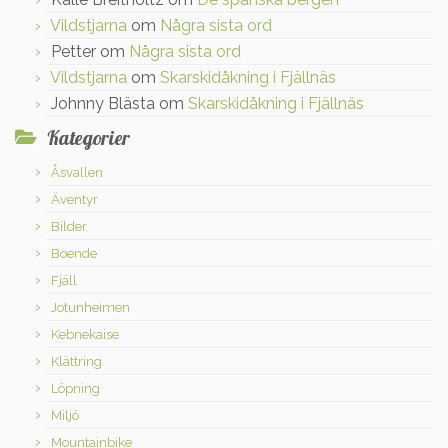
Vildstjarna
om
Några sista ord
Petter
om
Några sista ord
Vildstjarna
om
Skarskidåkning i Fjällnäs
Johnny Blästa
om
Skarskidåkning i Fjällnäs
Kategorier
Åsvallen
Äventyr
Bilder
Boende
Fjäll
Jotunheimen
Kebnekaise
Klättring
Löpning
Miljö
Mountainbike