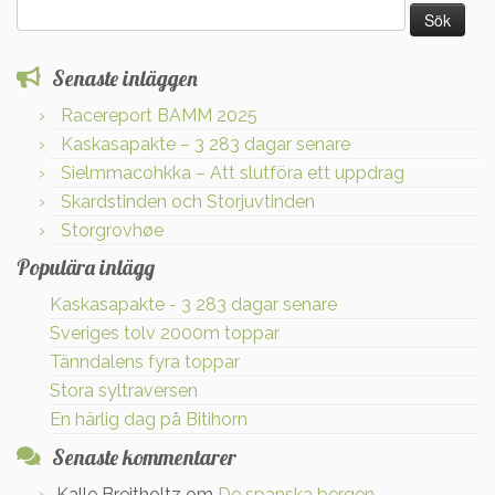
Sök
efter:
Senaste inläggen
Racereport BAMM 2025
Kaskasapakte – 3 283 dagar senare
Sielmmacohkka – Att slutföra ett uppdrag
Skardstinden och Storjuvtinden
Storgrovhøe
Populära inlägg
Kaskasapakte - 3 283 dagar senare
Sveriges tolv 2000m toppar
Tänndalens fyra toppar
Stora syltraversen
En härlig dag på Bitihorn
Senaste kommentarer
Kalle Breitholtz
om
De spanska bergen