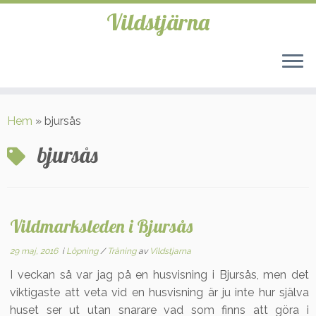
Vildstjärna
Hoppa
till
Hem
»
bjursås
innehåll
bjursås
Vildmarksleden i Bjursås
29 maj, 2016
i
Löpning
/
Träning
av
Vildstjarna
I veckan så var jag på en husvisning i Bjursås, men det
viktigaste att veta vid en husvisning är ju inte hur själva
huset ser ut utan snarare vad som finns att göra i