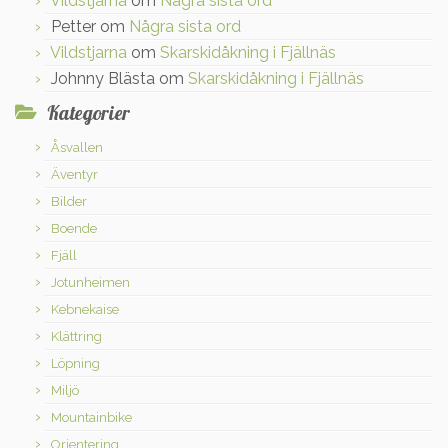
Vildstjarna
om
Några sista ord
Petter
om
Några sista ord
Vildstjarna
om
Skarskidåkning i Fjällnäs
Johnny Blästa
om
Skarskidåkning i Fjällnäs
Kategorier
Åsvallen
Äventyr
Bilder
Boende
Fjäll
Jotunheimen
Kebnekaise
Klättring
Löpning
Miljö
Mountainbike
Orientering