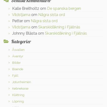
Senaste kommentarer
Kalle Breitholtz
om
De spanska bergen
Vildstjarna
om
Några sista ord
Petter
om
Några sista ord
Vildstjarna
om
Skarskidåkning i Fjällnäs
Johnny Blästa
om
Skarskidåkning i Fjällnäs
Kategorier
Åsvallen
Äventyr
Bilder
Boende
Fjäll
Jotunheimen
Kebnekaise
Klättring
Löpning