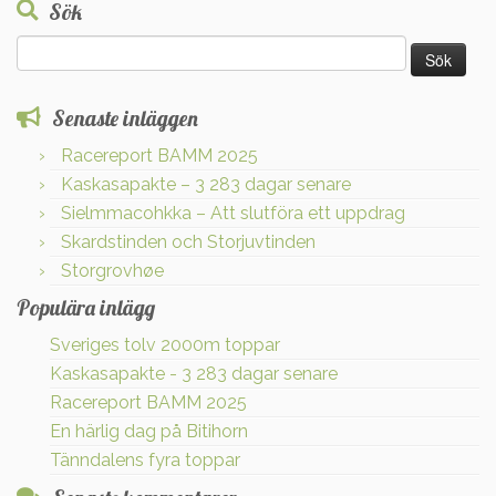
Sök
Sök
efter:
Senaste inläggen
Racereport BAMM 2025
Kaskasapakte – 3 283 dagar senare
Sielmmacohkka – Att slutföra ett uppdrag
Skardstinden och Storjuvtinden
Storgrovhøe
Populära inlägg
Sveriges tolv 2000m toppar
Kaskasapakte - 3 283 dagar senare
Racereport BAMM 2025
En härlig dag på Bitihorn
Tänndalens fyra toppar