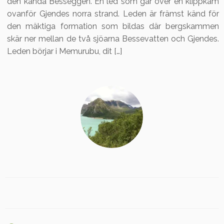
den kända Besseggen. En led som går över en klippkam
ovanför Gjendes norra strand. Leden är främst känd för
den mäktiga formation som bildas där bergskammen
skär ner mellan de två sjöarna Bessevatten och Gjendes.
Leden börjar i Memurubu, dit […]