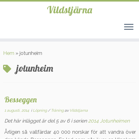
Vildstjärna
Hoppa
till
Hem
»
jotunheim
innehåll
jotunheim
Besseggen
1 augusti, 2014
i
Löpning
/
Träning
av
Vildstjarna
Det här inlägget är del 5 av 6 i serien
2014 Jotunheimen
Årligen så vallfärdar 40 000 norskar för att vandra över