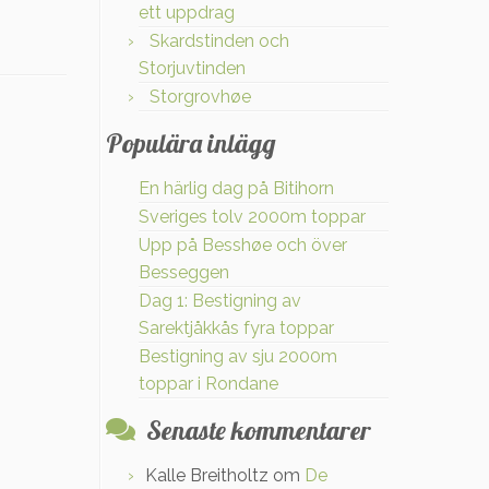
ett uppdrag
Skardstinden och
Storjuvtinden
Storgrovhøe
Populära inlägg
En härlig dag på Bitihorn
Sveriges tolv 2000m toppar
Upp på Besshøe och över
Besseggen
Dag 1: Bestigning av
Sarektjåkkås fyra toppar
Bestigning av sju 2000m
toppar i Rondane
Senaste kommentarer
Kalle Breitholtz
om
De