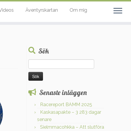
Videos
Äventyrskartan
Om mig
Sök
Sök
efter:
Senaste inläggen
Racereport BAMM 2025
Kaskasapakte – 3 283 dagar
senare
Sielmmacohkka – Att slutföra