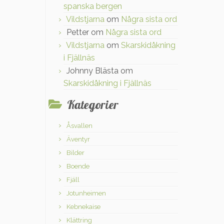
spanska bergen
Vildstjarna
om
Några sista ord
Petter
om
Några sista ord
Vildstjarna
om
Skarskidåkning
i Fjällnäs
Johnny Blästa
om
Skarskidåkning i Fjällnäs
Kategorier
Åsvallen
Äventyr
Bilder
Boende
Fjäll
Jotunheimen
Kebnekaise
Klättring