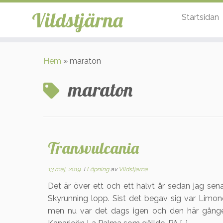
Vildstjärna
Startsidan
Hoppa
till
Hem
»
maraton
innehåll
maraton
Transvulcania
13 maj, 2019
i
Löpning
av
Vildstjarna
Det är över ett och ett halvt år sedan jag senas
Skyrunning lopp. Sist det begav sig var Limone
men nu var det dags igen och den här gånge