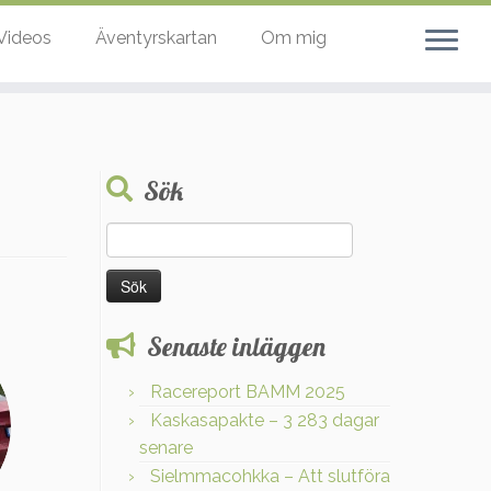
Videos
Äventyrskartan
Om mig
Sök
Sök
efter:
Senaste inläggen
Racereport BAMM 2025
Kaskasapakte – 3 283 dagar
senare
Sielmmacohkka – Att slutföra