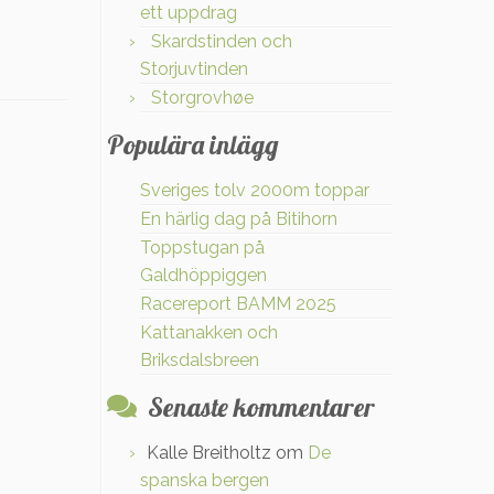
ett uppdrag
Skardstinden och
Storjuvtinden
Storgrovhøe
Populära inlägg
Sveriges tolv 2000m toppar
En härlig dag på Bitihorn
Toppstugan på
Galdhöppiggen
Racereport BAMM 2025
Kattanakken och
Briksdalsbreen
Senaste kommentarer
Kalle Breitholtz
om
De
spanska bergen