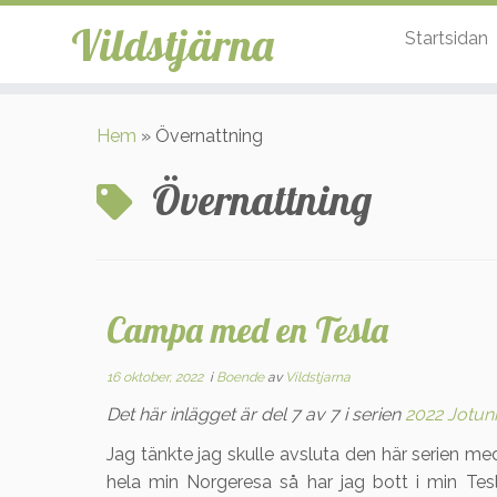
Vildstjärna
Startsidan
Hoppa
till
Hem
»
Övernattning
innehåll
Övernattning
Campa med en Tesla
16 oktober, 2022
i
Boende
av
Vildstjarna
Det här inlägget är del 7 av 7 i serien
2022 Jotun
Jag tänkte jag skulle avsluta den här serien med
hela min Norgeresa så har jag bott i min Te