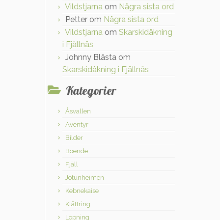
Vildstjarna
om
Några sista ord
Petter
om
Några sista ord
Vildstjarna
om
Skarskidåkning
i Fjällnäs
Johnny Blästa
om
Skarskidåkning i Fjällnäs
Kategorier
Åsvallen
Äventyr
Bilder
Boende
Fjäll
Jotunheimen
Kebnekaise
Klättring
Löpning