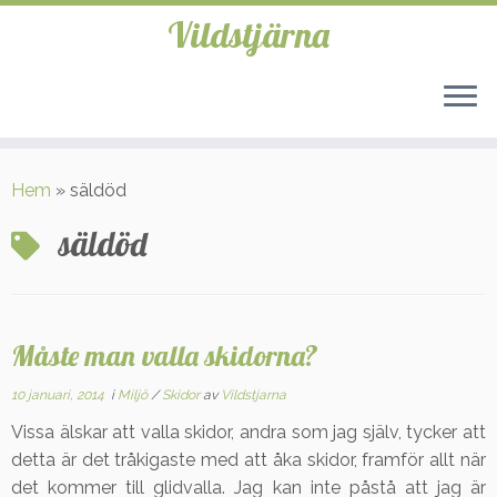
Vildstjärna
Hoppa
till
Hem
»
säldöd
innehåll
säldöd
Måste man valla skidorna?
10 januari, 2014
i
Miljö
/
Skidor
av
Vildstjarna
Vissa älskar att valla skidor, andra som jag själv, tycker att
detta är det tråkigaste med att åka skidor, framför allt när
det kommer till glidvalla. Jag kan inte påstå att jag är