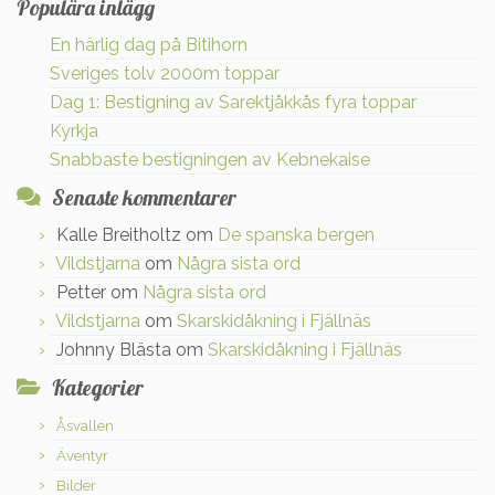
Populära inlägg
En härlig dag på Bitihorn
Sveriges tolv 2000m toppar
Dag 1: Bestigning av Sarektjåkkås fyra toppar
Kyrkja
Snabbaste bestigningen av Kebnekaise
Senaste kommentarer
Kalle Breitholtz
om
De spanska bergen
Vildstjarna
om
Några sista ord
Petter
om
Några sista ord
Vildstjarna
om
Skarskidåkning i Fjällnäs
Johnny Blästa
om
Skarskidåkning i Fjällnäs
Kategorier
Åsvallen
Äventyr
Bilder