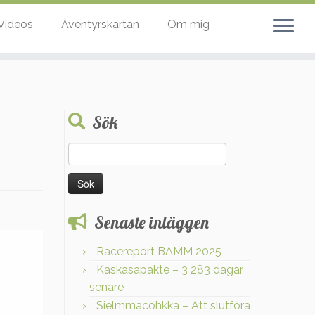
Videos
Äventyrskartan
Om mig
Sök
Sök
efter:
Senaste inläggen
Racereport BAMM 2025
Kaskasapakte – 3 283 dagar
senare
Sielmmacohkka – Att slutföra