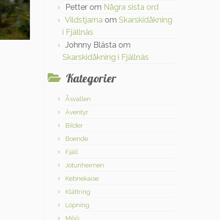
Petter
om
Några sista ord
Vildstjarna
om
Skarskidåkning
i Fjällnäs
Johnny Blästa
om
Skarskidåkning i Fjällnäs
Kategorier
Åsvallen
Äventyr
Bilder
Boende
Fjäll
Jotunheimen
Kebnekaise
Klättring
Löpning
Miljö