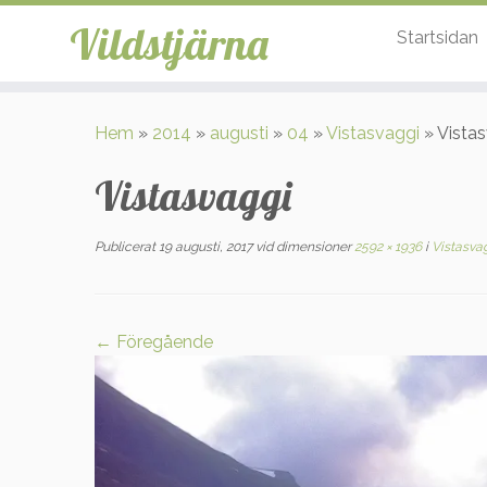
Vildstjärna
Startsidan
Hoppa
till
Hem
»
2014
»
augusti
»
04
»
Vistasvaggi
»
Vista
innehåll
Vistasvaggi
Publicerat
19 augusti, 2017
vid dimensioner
2592 × 1936
i
Vistasva
← Föregående