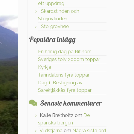
ett uppdrag
Skardstinden och
Storjuvtinden
Storgrovhøe
Populära inlägg
En härlig dag på Bitihorn
Sveriges tolv 2000m toppar
Kyrkja
Tänndalens fyra toppar
Dag 1: Bestigning av
Sarektjåkkås fyra toppar
Senaste kommentarer
Kalle Breitholtz
om
De
spanska bergen
Vildstjarna
om
Några sista ord