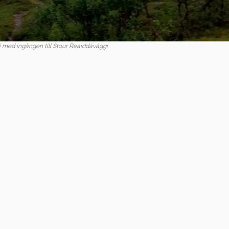
 med ingången till Stour Reaiddávággi