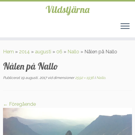
Vildstjärna
Hoppa
till
Hem
»
2014
»
augusti
»
06
»
Nallo
»
Nålen på Nallo
innehåll
Nålen på Nallo
Publicerat
19 augusti, 2017
vid dimensioner
2592 × 1936
i
Nallo
.
← Föregående