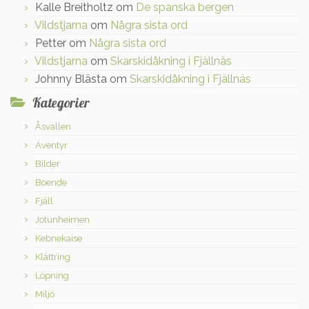
Kalle Breitholtz
om
De spanska bergen
Vildstjarna
om
Några sista ord
Petter
om
Några sista ord
Vildstjarna
om
Skarskidåkning i Fjällnäs
Johnny Blästa
om
Skarskidåkning i Fjällnäs
Kategorier
Åsvallen
Äventyr
Bilder
Boende
Fjäll
Jotunheimen
Kebnekaise
Klättring
Löpning
Miljö