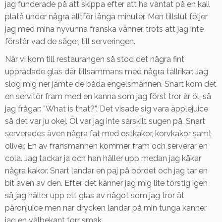
jag funderade på att skippa efter att ha väntat på en kall
platå under några alltför långa minuter. Men tillslut följer
jag med mina nyvunna franska vänner, trots att jag inte
förstår vad de säger, till serveringen.
När vi kom till restaurangen så stod det några fint
uppradade glas där tillsammans med några tallrikar. Jag
slog mig ner jämte de båda engelsmännen. Snart kom det
en servitör fram med en kanna som jag först tror är öl, så
jag frågar: ”What is that?”. Det visade sig vara äpplejuice
så det var ju okej. Öl var jag inte särskilt sugen på. Snart
serverades även några fat med ostkakor, korvkakor samt
oliver. En av fransmännen kommer fram och serverar en
cola. Jag tackar ja och han häller upp medan jag käkar
några kakor. Snart landar en paj på bordet och jag tar en
bit även av den. Efter det känner jag mig lite törstig igen
så jag häller upp ett glas av något som jag tror ät
päronjuice men när drycken landar på min tunga känner
jag en välbekant torr smak.