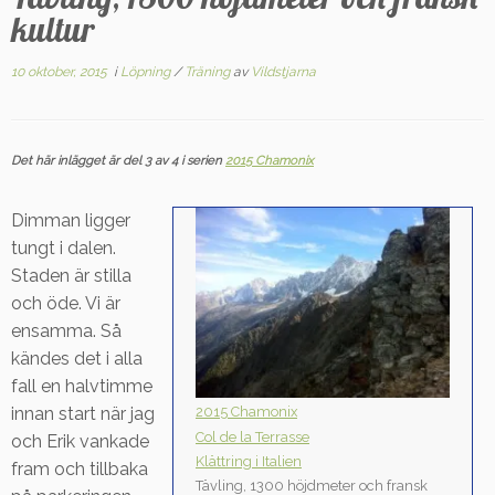
kultur
10 oktober, 2015
i
Löpning
/
Träning
av
Vildstjarna
Det här inlägget är del 3 av 4 i serien
2015 Chamonix
Dimman ligger
tungt i dalen.
Staden är stilla
och öde. Vi är
ensamma. Så
kändes det i alla
fall en halvtimme
2015 Chamonix
innan start när jag
Col de la Terrasse
och Erik vankade
Klättring i Italien
fram och tillbaka
Tävling, 1300 höjdmeter och fransk