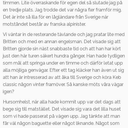
timmen. Lite överraskande för egen del så slutade jag på
en tredje plats. Jag trodde det var några fler framför mig.
Det är inte så illa för en lågländare från Sverige när
motståndet består av franska alpinister.
Vi väntar in de resterande tävlande och jag pratar lite med
Britten och med en annan engelsman. Det visade sig att
Britten gjorde sin näst snabbaste tid och att han har kört
just den här turen säkert hundra gånger. Han hade tydligen
som mål att springa under en timme och därför letat upp
alla möjliga genvägar. Efter ett tag kläcker han även ut sig
att han är intresserad av att åka till Sverige och köra Keb
classic någon vinter framöver. Så kanske möts våra vägar
igen?
Hursomhelst, när alla hade kommit upp var det dags att
bege sig till matstället. Det visade sig vara det lilla huset
som vi hade passerat på vägen upp. Jag tänkte att man
får väl någon baguette eller något liknande. Något som