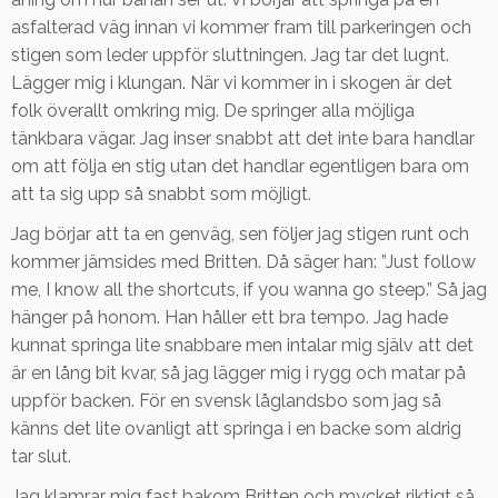
asfalterad väg innan vi kommer fram till parkeringen och
stigen som leder uppför sluttningen. Jag tar det lugnt.
Lägger mig i klungan. När vi kommer in i skogen är det
folk överallt omkring mig. De springer alla möjliga
tänkbara vägar. Jag inser snabbt att det inte bara handlar
om att följa en stig utan det handlar egentligen bara om
att ta sig upp så snabbt som möjligt.
Jag börjar att ta en genväg, sen följer jag stigen runt och
kommer jämsides med Britten. Då säger han: ”Just follow
me, I know all the shortcuts, if you wanna go steep.” Så jag
hänger på honom. Han håller ett bra tempo. Jag hade
kunnat springa lite snabbare men intalar mig själv att det
är en lång bit kvar, så jag lägger mig i rygg och matar på
uppför backen. För en svensk låglandsbo som jag så
känns det lite ovanligt att springa i en backe som aldrig
tar slut.
Jag klamrar mig fast bakom Britten och mycket riktigt så