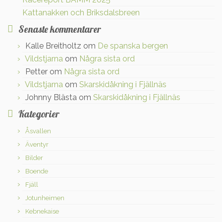
Kattanakken och Briksdalsbreen
Senaste kommentarer
Kalle Breitholtz
om
De spanska bergen
Vildstjarna
om
Några sista ord
Petter
om
Några sista ord
Vildstjarna
om
Skarskidåkning i Fjällnäs
Johnny Blästa
om
Skarskidåkning i Fjällnäs
Kategorier
Åsvallen
Äventyr
Bilder
Boende
Fjäll
Jotunheimen
Kebnekaise