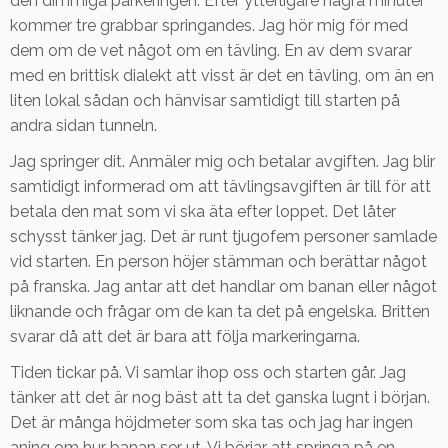
den dimmiga parkeringen. Efter ytterligare några minuter
kommer tre grabbar springandes. Jag hör mig för med
dem om de vet något om en tävling. En av dem svarar
med en brittisk dialekt att visst är det en tävling, om än en
liten lokal sådan och hänvisar samtidigt till starten på
andra sidan tunneln.
Jag springer dit. Anmäler mig och betalar avgiften. Jag blir
samtidigt informerad om att tävlingsavgiften är till för att
betala den mat som vi ska äta efter loppet. Det låter
schysst tänker jag. Det är runt tjugofem personer samlade
vid starten. En person höjer stämman och berättar något
på franska. Jag antar att det handlar om banan eller något
liknande och frågar om de kan ta det på engelska. Britten
svarar då att det är bara att följa markeringarna.
Tiden tickar på. Vi samlar ihop oss och starten går. Jag
tänker att det är nog bäst att ta det ganska lugnt i början.
Det är många höjdmeter som ska tas och jag har ingen
aning om hur banan ser ut. Vi börjar att springa på en