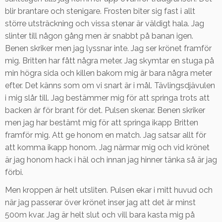
blir brantare och stenigare. Frosten biter sig fast i allt
större utsträckning och vissa stenar är väldigt hala. Jag
slinter till någon gång men är snabbt på banan igen.
Benen skriker men jag lyssnar inte. Jag ser krönet framför
mig. Britten har fått några meter. Jag skymtar en stuga på
min högra sida och killen bakom mig är bara några meter
efter. Det känns som om vi snart är i mål. Tävlingsdjävulen
i mig slår till. Jag bestämmer mig för att springa trots att
backen är för brant för det. Pulsen skenar. Benen skriker
men jag har bestämt mig för att springa ikapp Britten
framför mig. Att ge honom en match. Jag satsar allt för
att komma ikapp honom. Jag närmar mig och vid krönet
är jag honom hack i häl och innan jag hinner tänka så är jag
förbi.
Men kroppen är helt utsliten. Pulsen ekar i mitt huvud och
när jag passerar över krönet inser jag att det är minst
500m kvar. Jag är helt slut och vill bara kasta mig på