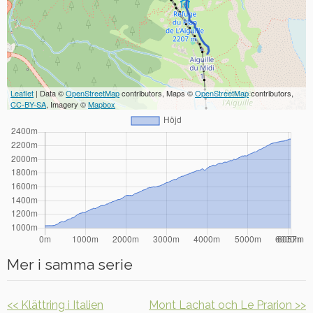
Leaflet
| Data ©
OpenStreetMap
contributors, Maps ©
OpenStreetMap
contributors,
CC-BY-SA
, Imagery ©
Mapbox
Mer i samma serie
<< Klättring i Italien
Mont Lachat och Le Prarion >>