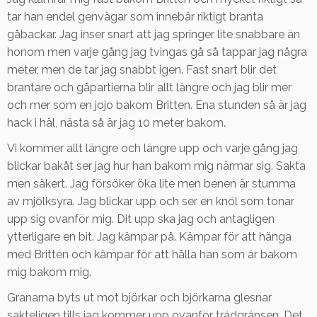
tar han endel genvägar som innebär riktigt branta
gåbackar. Jag inser snart att jag springer lite snabbare än
honom men varje gång jag tvingas gå så tappar jag några
meter, men de tar jag snabbt igen. Fast snart blir det
brantare och gåpartierna blir allt längre och jag blir mer
och mer som en jojo bakom Britten. Ena stunden så är jag
hack i häl, nästa så är jag 10 meter bakom.
Vi kommer allt längre och längre upp och varje gång jag
blickar bakåt ser jag hur han bakom mig närmar sig. Sakta
men säkert. Jag försöker öka lite men benen är stumma
av mjölksyra. Jag blickar upp och ser en knöl som tonar
upp sig ovanför mig. Dit upp ska jag och antagligen
ytterligare en bit. Jag kämpar på. Kämpar för att hänga
med Britten och kämpar för att hålla han som är bakom
mig bakom mig.
Granarna byts ut mot björkar och björkarna glesnar
sakteligen tills jag kommer upp ovanför trädgränsen. Det