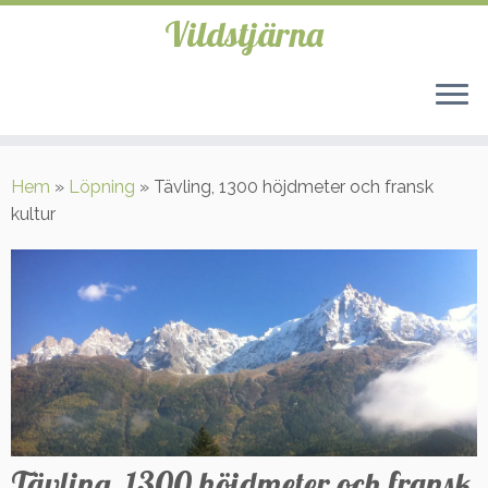
Vildstjärna
Hoppa
till
Hem
»
Löpning
»
Tävling, 1300 höjdmeter och fransk
innehåll
kultur
Tävling, 1300 höjdmeter och fransk