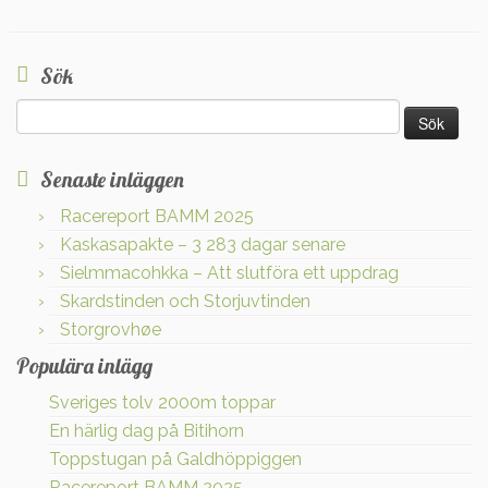
Sök
Sök
efter:
Senaste inläggen
Racereport BAMM 2025
Kaskasapakte – 3 283 dagar senare
Sielmmacohkka – Att slutföra ett uppdrag
Skardstinden och Storjuvtinden
Storgrovhøe
Populära inlägg
Sveriges tolv 2000m toppar
En härlig dag på Bitihorn
Toppstugan på Galdhöppiggen
Racereport BAMM 2025