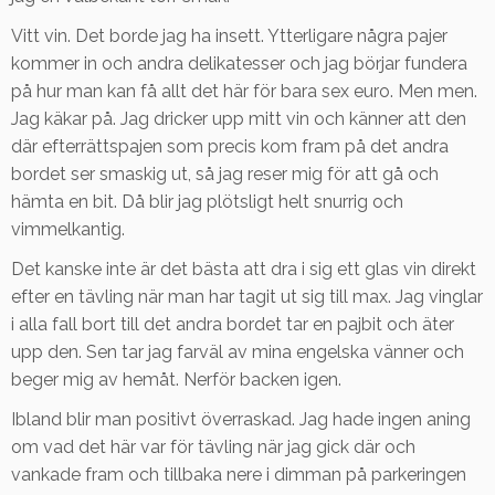
Vitt vin. Det borde jag ha insett. Ytterligare några pajer
kommer in och andra delikatesser och jag börjar fundera
på hur man kan få allt det här för bara sex euro. Men men.
Jag käkar på. Jag dricker upp mitt vin och känner att den
där efterrättspajen som precis kom fram på det andra
bordet ser smaskig ut, så jag reser mig för att gå och
hämta en bit. Då blir jag plötsligt helt snurrig och
vimmelkantig.
Det kanske inte är det bästa att dra i sig ett glas vin direkt
efter en tävling när man har tagit ut sig till max. Jag vinglar
i alla fall bort till det andra bordet tar en pajbit och äter
upp den. Sen tar jag farväl av mina engelska vänner och
beger mig av hemåt. Nerför backen igen.
Ibland blir man positivt överraskad. Jag hade ingen aning
om vad det här var för tävling när jag gick där och
vankade fram och tillbaka nere i dimman på parkeringen