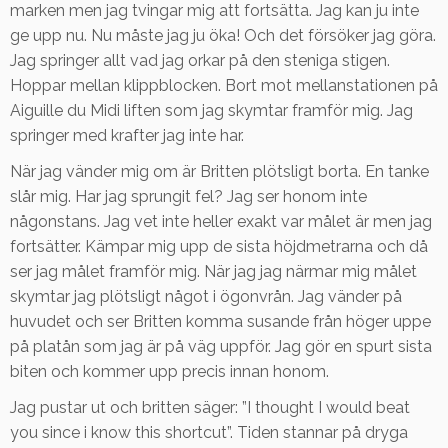
marken men jag tvingar mig att fortsätta. Jag kan ju inte
ge upp nu. Nu måste jag ju öka! Och det försöker jag göra.
Jag springer allt vad jag orkar på den steniga stigen.
Hoppar mellan klippblocken. Bort mot mellanstationen på
Aiguille du Midi liften som jag skymtar framför mig. Jag
springer med krafter jag inte har.
När jag vänder mig om är Britten plötsligt borta. En tanke
slår mig. Har jag sprungit fel? Jag ser honom inte
någonstans. Jag vet inte heller exakt var målet är men jag
fortsätter. Kämpar mig upp de sista höjdmetrarna och då
ser jag målet framför mig. När jag jag närmar mig målet
skymtar jag plötsligt något i ögonvrån. Jag vänder på
huvudet och ser Britten komma susande från höger uppe
på platån som jag är på väg uppför. Jag gör en spurt sista
biten och kommer upp precis innan honom.
Jag pustar ut och britten säger: ”I thought I would beat
you since i know this shortcut”. Tiden stannar på dryga