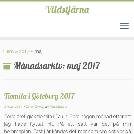
Vildstjärna
Hoppa
till
Hem
»
2017
»
maj
innehåll
Månadsarkiv:
maj 2017
Tiomila i Göteborg 2017
1 maj, 2017
i
Orientering
av
Vildstjarna
Förra året gick tiomila i Falun. Bara någon månad efter att
jag hade flyttat hit. På ett sätt var det på min
hemmaplan. Fast i år kändes det mer som om det var på