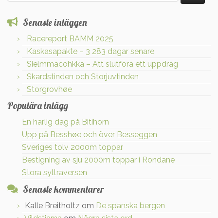
efter:
Senaste inläggen
Racereport BAMM 2025
Kaskasapakte – 3 283 dagar senare
Sielmmacohkka – Att slutföra ett uppdrag
Skardstinden och Storjuvtinden
Storgrovhøe
Populära inlägg
En härlig dag på Bitihorn
Upp på Besshøe och över Besseggen
Sveriges tolv 2000m toppar
Bestigning av sju 2000m toppar i Rondane
Stora syltraversen
Senaste kommentarer
Kalle Breitholtz
om
De spanska bergen