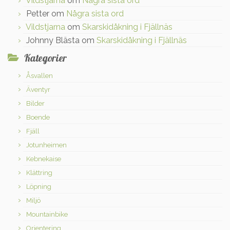
Vildstjarna
om
Några sista ord
Petter
om
Några sista ord
Vildstjarna
om
Skarskidåkning i Fjällnäs
Johnny Blästa
om
Skarskidåkning i Fjällnäs
Kategorier
Åsvallen
Äventyr
Bilder
Boende
Fjäll
Jotunheimen
Kebnekaise
Klättring
Löpning
Miljö
Mountainbike
Orientering