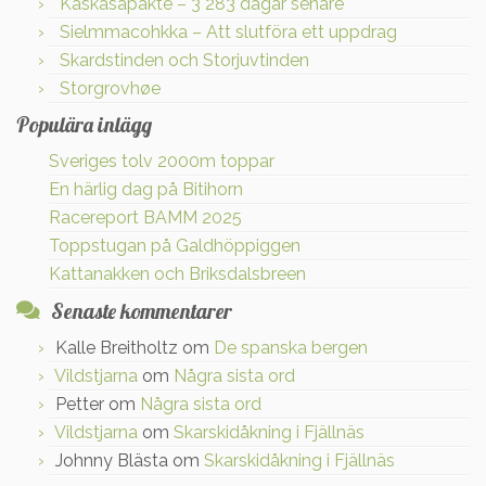
Kaskasapakte – 3 283 dagar senare
Sielmmacohkka – Att slutföra ett uppdrag
Skardstinden och Storjuvtinden
Storgrovhøe
Populära inlägg
Sveriges tolv 2000m toppar
En härlig dag på Bitihorn
Racereport BAMM 2025
Toppstugan på Galdhöppiggen
Kattanakken och Briksdalsbreen
Senaste kommentarer
Kalle Breitholtz
om
De spanska bergen
Vildstjarna
om
Några sista ord
Petter
om
Några sista ord
Vildstjarna
om
Skarskidåkning i Fjällnäs
Johnny Blästa
om
Skarskidåkning i Fjällnäs