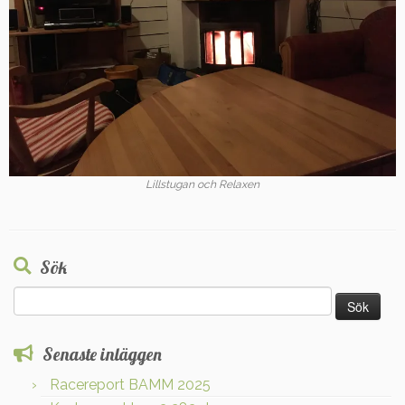
Lillstugan och Relaxen
Sök
Sök
efter:
Senaste inläggen
Racereport BAMM 2025