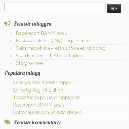
Sök
efter:
Senaste inläggen
Racereport BAMM 2025
Kaskasapakte – 3 283 dagar senare
Sielmmacohkka – Att slutföra ett uppdrag
Skardstinden och Storjuvtinden
Storgrovhøe
Populära inlägg
Sveriges tolv 2000m toppar
En härlig dag på Bitihorn
Toppstugan på Galdhöppiggen
Racereport BAMM 2025
Kattanakken och Briksdalsbreen
Senaste kommentarer