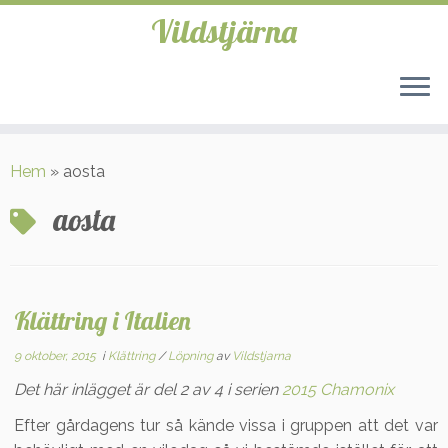
Vildstjärna
Hoppa
till
Hem
»
aosta
innehåll
aosta
Klättring i Italien
9 oktober, 2015
i
Klättring
/
Löpning
av
Vildstjarna
Det här inlägget är del 2 av 4 i serien
2015 Chamonix
Efter gårdagens tur så kände vissa i gruppen att det var