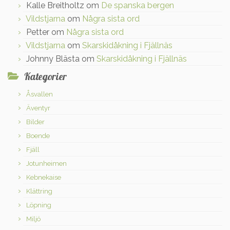
Kalle Breitholtz
om
De spanska bergen
Vildstjarna
om
Några sista ord
Petter
om
Några sista ord
Vildstjarna
om
Skarskidåkning i Fjällnäs
Johnny Blästa
om
Skarskidåkning i Fjällnäs
Kategorier
Åsvallen
Äventyr
Bilder
Boende
Fjäll
Jotunheimen
Kebnekaise
Klättring
Löpning
Miljö