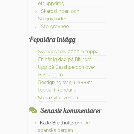
ett uppdrag
Skardstinden och
Storjuvtinden
Storgrovhøe
Populära inlägg
Sveriges tolv 2000m toppar
En härlig dag på Bitihorn
Upp på Besshøe och över
Besseggen
Bestigning av sju 2000m
toppar i Rondane
Stora syltraversen
Senaste kommentarer
Kalle Breitholtz
om
De
spanska bergen