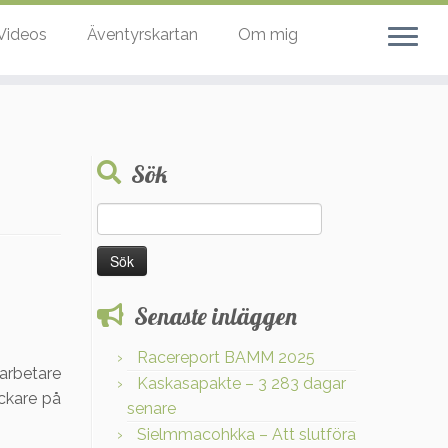
Videos
Äventyrskartan
Om mig
Sök
Sök
efter:
Senaste inläggen
Racereport BAMM 2025
sarbetare
Kaskasapakte – 3 283 dagar
ickare på
senare
Sielmmacohkka – Att slutföra