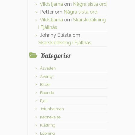
Vildstjarna
om
Några sista ord
Petter
om
Några sista ord
Vildstjarna
om
Skarskidåkning
i Fjällnäs
Johnny Blästa
om
Skarskidåkning i Fjällnäs
Kategorier
Åsvallen
Äventyr
Bilder
Boende
Fjäll
Jotunheimen
Kebnekaise
Klättring
Löpning