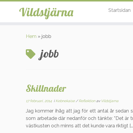
Vildstjärna
Startsidan
Hoppa
till
Hem
»
jobb
innehåll
jobb
Skillnader
17 februari, 2014
i
Kebnekaise
/
Reflektion
av
Vildstjarna
Jag kommer ihåg att jag för ett antal år sedan s
som arbetade där nedanför och tänkte: ”Det är tur
västkusten och minns att det kunde vara riktigt […