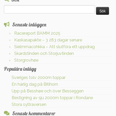
Sök
efter:
Senaste inläggen
Racereport BAMM 2025
Kaskasapakte – 3 283 dagar senare
Sielmmacohkka – Att slutföra ett uppdrag
Skardstinden och Storjuvtinden
Storgrovhøe
Populära inlägg
Sveriges tolv 2000m toppar
En härlig dag på Bitihorn
Upp på Besshøe och över Besseggen
Bestigning av sju 2000m toppar i Rondane
Stora syltraversen
Senaste kommentarer