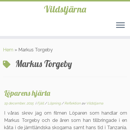
Vildstjärna
Hoppa
till
Hem
»
Markus Torgeby
innehåll
Markus Torgeby
Löparens hjärta
19 december, 2015
i
Fjäll
/
Löpning
/
Reflektion
av
Vildstjarna
I våras skrev jag om filmen Löparen som handlar om
Markus Torgeby och de åren som han tillbringade i en
kåta i de jämtländska skogarna samt hans tid i Tanzania.