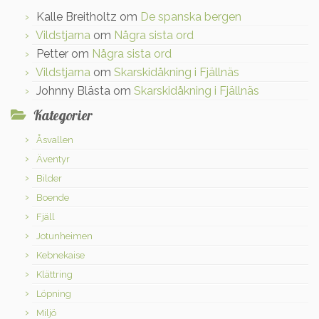
Kalle Breitholtz
om
De spanska bergen
Vildstjarna
om
Några sista ord
Petter
om
Några sista ord
Vildstjarna
om
Skarskidåkning i Fjällnäs
Johnny Blästa
om
Skarskidåkning i Fjällnäs
Kategorier
Åsvallen
Äventyr
Bilder
Boende
Fjäll
Jotunheimen
Kebnekaise
Klättring
Löpning
Miljö