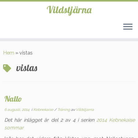
Vildstjärna
Hoppa
till
Hem
»
vistas
innehåll
vistas
Nallo
6 augusti, 2014
i
Kebnekaise
/
Träning
av
Vildstjarna
Det här inlägget är del 2 av 4 i serien
2014 Kebnekaise
sommar