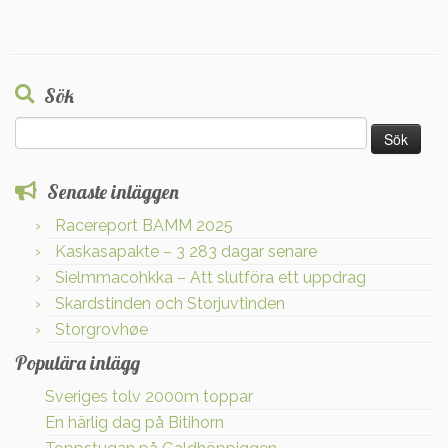
Sök
Sök
efter:
Senaste inläggen
Racereport BAMM 2025
Kaskasapakte – 3 283 dagar senare
Sielmmacohkka – Att slutföra ett uppdrag
Skardstinden och Storjuvtinden
Storgrovhøe
Populära inlägg
Sveriges tolv 2000m toppar
En härlig dag på Bitihorn