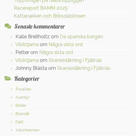
Toppstugan på Galdhöppiggen
Racereport BAMM 2025
Kattanakken och Briksdalsbreen
Senaste kommentarer
Kalle Breitholtz
om
De spanska bergen
Vildstjarna
om
Några sista ord
Petter
om
Några sista ord
Vildstjarna
om
Skarskidåkning i Fjällnäs
Johnny Blästa
om
Skarskidåkning i Fjällnäs
Kategorier
Åsvallen
Äventyr
Bilder
Boende
Fjäll
Jotunheimen