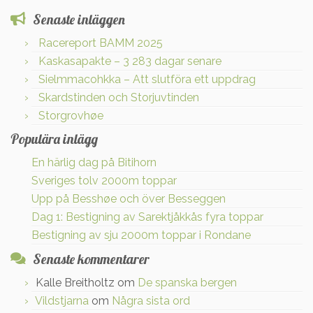
Senaste inläggen
Racereport BAMM 2025
Kaskasapakte – 3 283 dagar senare
Sielmmacohkka – Att slutföra ett uppdrag
Skardstinden och Storjuvtinden
Storgrovhøe
Populära inlägg
En härlig dag på Bitihorn
Sveriges tolv 2000m toppar
Upp på Besshøe och över Besseggen
Dag 1: Bestigning av Sarektjåkkås fyra toppar
Bestigning av sju 2000m toppar i Rondane
Senaste kommentarer
Kalle Breitholtz
om
De spanska bergen
Vildstjarna
om
Några sista ord