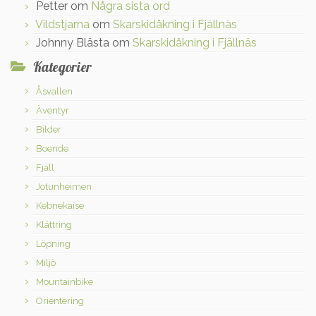
Petter
om
Några sista ord
Vildstjarna
om
Skarskidåkning i Fjällnäs
Johnny Blästa
om
Skarskidåkning i Fjällnäs
Kategorier
Åsvallen
Äventyr
Bilder
Boende
Fjäll
Jotunheimen
Kebnekaise
Klättring
Löpning
Miljö
Mountainbike
Orientering