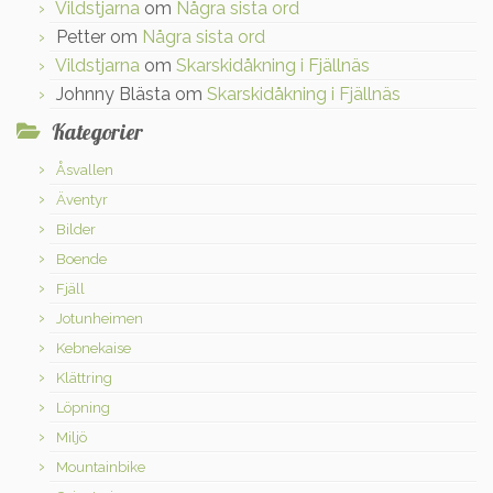
Vildstjarna
om
Några sista ord
Petter
om
Några sista ord
Vildstjarna
om
Skarskidåkning i Fjällnäs
Johnny Blästa
om
Skarskidåkning i Fjällnäs
Kategorier
Åsvallen
Äventyr
Bilder
Boende
Fjäll
Jotunheimen
Kebnekaise
Klättring
Löpning
Miljö
Mountainbike