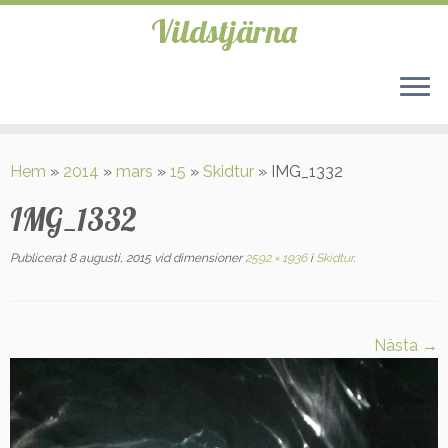
Vildstjärna
Hoppa
till
Hem
»
2014
»
mars
»
15
»
Skidtur
»
IMG_1332
innehåll
IMG_1332
Publicerat
8 augusti, 2015
vid dimensioner
2592 × 1936
i
Skidtur
.
Nästa →