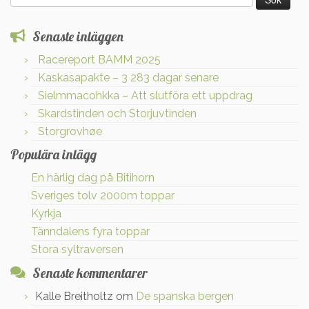
efter:
Senaste inläggen
Racereport BAMM 2025
Kaskasapakte – 3 283 dagar senare
Sielmmacohkka – Att slutföra ett uppdrag
Skardstinden och Storjuvtinden
Storgrovhøe
Populära inlägg
En härlig dag på Bitihorn
Sveriges tolv 2000m toppar
Kyrkja
Tänndalens fyra toppar
Stora syltraversen
Senaste kommentarer
Kalle Breitholtz
om
De spanska bergen