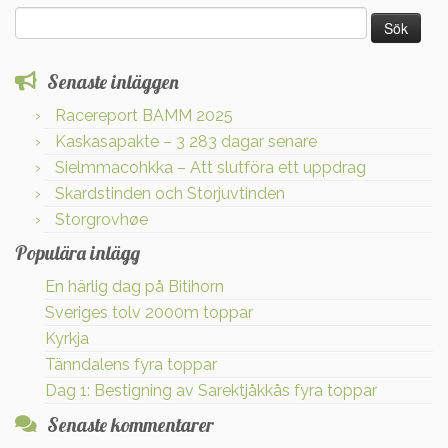
Sök
efter:
Senaste inläggen
Racereport BAMM 2025
Kaskasapakte – 3 283 dagar senare
Sielmmacohkka – Att slutföra ett uppdrag
Skardstinden och Storjuvtinden
Storgrovhøe
Populära inlägg
En härlig dag på Bitihorn
Sveriges tolv 2000m toppar
Kyrkja
Tänndalens fyra toppar
Dag 1: Bestigning av Sarektjåkkås fyra toppar
Senaste kommentarer