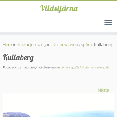
Vildstjärna
Hoppa
till
Hem
»
2014
»
juni
»
05
»
I Kullamannens spår
»
Kullaberg
innehåll
Kullaberg
Publicerat
11 mars, 2017
vid dimensioner
2592 × 1936
i
I Kullamannens spår
.
Nästa →