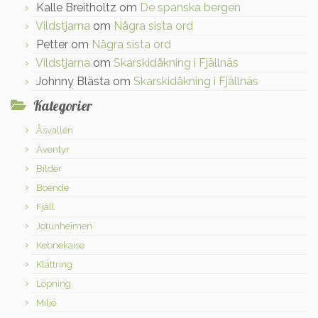
Kalle Breitholtz
om
De spanska bergen
Vildstjarna
om
Några sista ord
Petter
om
Några sista ord
Vildstjarna
om
Skarskidåkning i Fjällnäs
Johnny Blästa
om
Skarskidåkning i Fjällnäs
Kategorier
Åsvallen
Äventyr
Bilder
Boende
Fjäll
Jotunheimen
Kebnekaise
Klättring
Löpning
Miljö