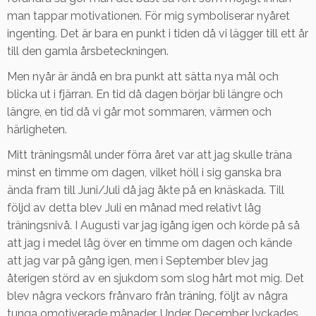
man tappar motivationen. För mig symboliserar nyåret
ingenting. Det är bara en punkt i tiden då vi lägger till ett år
till den gamla årsbeteckningen.
Men nyår är ändå en bra punkt att sätta nya mål och
blicka ut i fjärran. En tid då dagen börjar bli längre och
längre, en tid då vi går mot sommaren, värmen och
härligheten.
Mitt träningsmål under förra året var att jag skulle träna
minst en timme om dagen, vilket höll i sig ganska bra
ända fram till Juni/Juli då jag åkte på en knäskada. Till
följd av detta blev Juli en månad med relativt låg
träningsnivå. I Augusti var jag igång igen och körde på så
att jag i medel låg över en timme om dagen och kände
att jag var på gång igen, men i September blev jag
återigen störd av en sjukdom som slog hårt mot mig. Det
blev några veckors frånvaro från träning, följt av några
tunga omotiverade månader. Under December lyckades