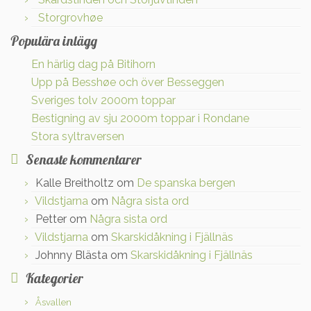
Storgrovhøe
Populära inlägg
En härlig dag på Bitihorn
Upp på Besshøe och över Besseggen
Sveriges tolv 2000m toppar
Bestigning av sju 2000m toppar i Rondane
Stora syltraversen
Senaste kommentarer
Kalle Breitholtz
om
De spanska bergen
Vildstjarna
om
Några sista ord
Petter
om
Några sista ord
Vildstjarna
om
Skarskidåkning i Fjällnäs
Johnny Blästa
om
Skarskidåkning i Fjällnäs
Kategorier
Åsvallen