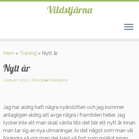
Vildstjärna
Hoppa
till
Hem
»
Träning
»
Nytt år
innehåll
Nytt år
2 januari, 2013
i
Träning
av
Vildstjarna
Jag har aldrig haft några nyårslöften och jag kommer
antagligen aldrig att avge några i framtiden heller. Jag
tycker inte att man skall vänta tills det blir ett nytt år innan
man tar sig an nya utmaningar. Är det något som man vill
förändra så gör man det bäst så fort som möjligt innan