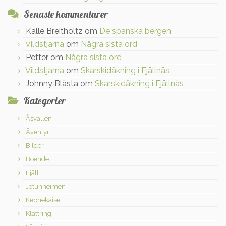
Senaste kommentarer
Kalle Breitholtz
om
De spanska bergen
Vildstjarna
om
Några sista ord
Petter
om
Några sista ord
Vildstjarna
om
Skarskidåkning i Fjällnäs
Johnny Blästa
om
Skarskidåkning i Fjällnäs
Kategorier
Åsvallen
Äventyr
Bilder
Boende
Fjäll
Jotunheimen
Kebnekaise
Klättring