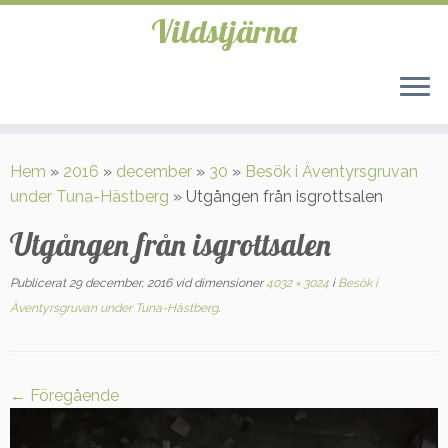
Vildstjärna
Hoppa
till
Hem
»
2016
»
december
»
30
»
Besök i Äventyrsgruvan
innehåll
under Tuna-Hästberg
»
Utgången från isgrottsalen
Utgången från isgrottsalen
Publicerat
29 december, 2016
vid dimensioner
4032 × 3024
i
Besök i
Äventyrsgruvan under Tuna-Hästberg
.
← Föregående