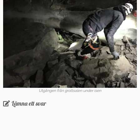
Utgången från grottsalen under isen
Lämna ett svar