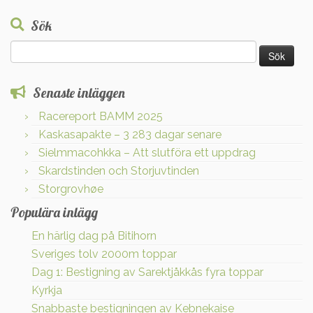
Sök
Sök
efter:
Senaste inläggen
Racereport BAMM 2025
Kaskasapakte – 3 283 dagar senare
Sielmmacohkka – Att slutföra ett uppdrag
Skardstinden och Storjuvtinden
Storgrovhøe
Populära inlägg
En härlig dag på Bitihorn
Sveriges tolv 2000m toppar
Dag 1: Bestigning av Sarektjåkkås fyra toppar
Kyrkja
Snabbaste bestigningen av Kebnekaise