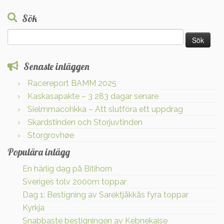
Sök
Sök
efter:
Senaste inläggen
Racereport BAMM 2025
Kaskasapakte – 3 283 dagar senare
Sielmmacohkka – Att slutföra ett uppdrag
Skardstinden och Storjuvtinden
Storgrovhøe
Populära inlägg
En härlig dag på Bitihorn
Sveriges tolv 2000m toppar
Dag 1: Bestigning av Sarektjåkkås fyra toppar
Kyrkja
Snabbaste bestigningen av Kebnekaise