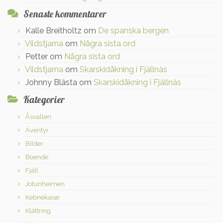
Senaste kommentarer
Kalle Breitholtz
om
De spanska bergen
Vildstjarna
om
Några sista ord
Petter
om
Några sista ord
Vildstjarna
om
Skarskidåkning i Fjällnäs
Johnny Blästa
om
Skarskidåkning i Fjällnäs
Kategorier
Åsvallen
Äventyr
Bilder
Boende
Fjäll
Jotunheimen
Kebnekaise
Klättring