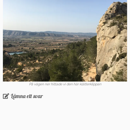
På vägen ner hittade vi den här klätterklippan
Lämna ett svar