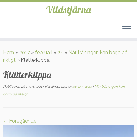
Vildstjärna
Hoppa
till
Hem
»
2017
»
februari
»
24
»
När träningen kan börja på
innehåll
riktigt
»
Klätterklippa
Klätterklippa
Publicerat
26 mars, 2017
vid dimensioner
4032 × 3024
i
När träningen kan
börja på riktigt
.
← Föregående