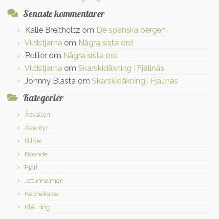
Senaste kommentarer
Kalle Breitholtz
om
De spanska bergen
Vildstjarna
om
Några sista ord
Petter
om
Några sista ord
Vildstjarna
om
Skarskidåkning i Fjällnäs
Johnny Blästa
om
Skarskidåkning i Fjällnäs
Kategorier
Åsvallen
Äventyr
Bilder
Boende
Fjäll
Jotunheimen
Kebnekaise
Klättring