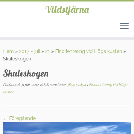
Vildstjärna
Hoppa
till
Hem
»
2017
»
juli
»
21
»
Finorientering vid Höga kusten
»
innehåll
Skuleskogen
Skuleskogen
Publicerat
31 juli, 2017
vid dimensioner
3859 × 2894
i
Finorientering vid Höga
kusten
.
← Föregående