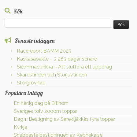
Sök
Sök
efter:
Senaste inläggen
Racereport BAMM 2025
Kaskasapakte – 3 283 dagar senare
Sielmmacohkka – Att slutföra ett uppdrag
Skardstinden och Storjuvtinden
Storgrovhøe
Populära inlägg
En härlig dag på Bitihorn
Sveriges tolv 2000m toppar
Dag 1: Bestigning av Sarektjåkkås fyra toppar
Kyrkja
Snabbaste bestigningen av Kebnekaise