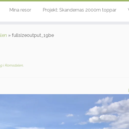
Mina resor
Projekt: Skandernas 2000m toppar
len
»
fullsizeoutput_19be
g i Romsdalen
.