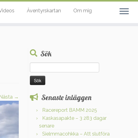
Videos
Äventyrskartan
Om mig
Sök
Sök
efter:
Senaste inläggen
Nästa →
Racereport BAMM 2025
Kaskasapakte – 3 283 dagar
senare
Sielmmacohkka – Att slutföra