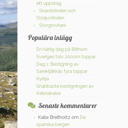
ett uppdrag
Skardstinden och
Storjuvtinden
Storgrovhøe
Populära inlägg
En härlig dag på Bitihorn
Sveriges tolv 2000m toppar
Dag 1: Bestigning av
Sarektjåkkås fyra toppar
Kyrkja
Snabbaste bestigningen av
Kebnekaise
Senaste kommentarer
Kalle Breitholtz
om
De
spanska bergen