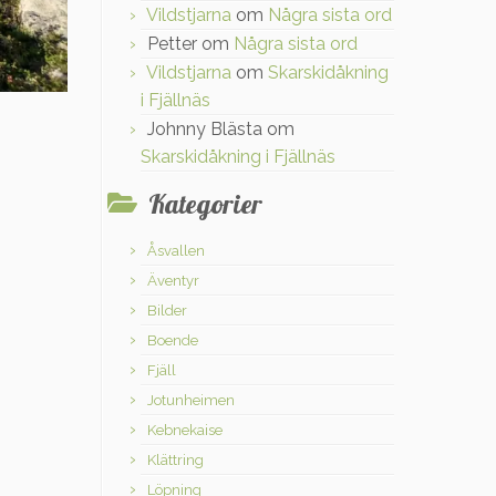
Vildstjarna
om
Några sista ord
Petter
om
Några sista ord
Vildstjarna
om
Skarskidåkning
i Fjällnäs
Johnny Blästa
om
Skarskidåkning i Fjällnäs
Kategorier
Åsvallen
Äventyr
Bilder
Boende
Fjäll
Jotunheimen
Kebnekaise
Klättring
Löpning