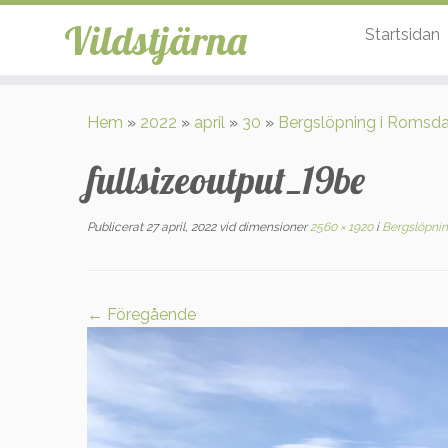
Vildstjärna
Startsidan
Hoppa
till
Hem
»
2022
»
april
»
30
»
Bergslöpning i Romsda
innehåll
fullsizeoutput_19be
Publicerat
27 april, 2022
vid dimensioner
2560 × 1920
i
Bergslöpnin
← Föregående