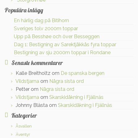
Populära inlägg
En härlig dag på Bitihorn
Sveriges tolv 2000m toppar
Upp på Besshøe och över Besseggen
Dag 1: Bestigning av Sarektjåkkås fyra toppar
Bestigning av sju 2000m toppar i Rondane
Senaste kommentarer
Kalle Breitholtz
om
De spanska bergen
Vildstjarna
om
Några sista ord
Petter
om
Några sista ord
Vildstjarna
om
Skarskidåkning i Fjällnäs
Johnny Blästa
om
Skarskidåkning i Fjällnäs
Kategorier
Åsvallen
Äventyr