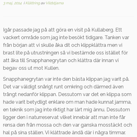
3 maj, 2014
i
Klättring
av
Vildstjarna
Igår passade jag på att göra en visit på Kullaberg. Ett
vackert område som jag inte besökt tidigare. Tanken var
från början att vi skulle åka dit och klippklättra men vi
brast lite på utrustningen så vi bestämde oss istället för
att åka till Snapphanegrytan och klättra där innan vi
begav oss ut mot Kullen.
Snapphanegrytan var inte den bästa klippan jag varit på.
Det var väldigt snårigt runt omkring och därmed även
trångt nedanför klippan. Dessutom var det en klippa som
hade varit betydligt enklare om man hade kunnat jamma,
en teknik som jag inte riktigt har lärt mig ännu. Dessutom
ligger den i naturreservat vilket innebär att man inte får
rensa den från mossa och den var ganska mosstäckt och
hal på sina ställen. Vi klättrade ändå där i några timmar.