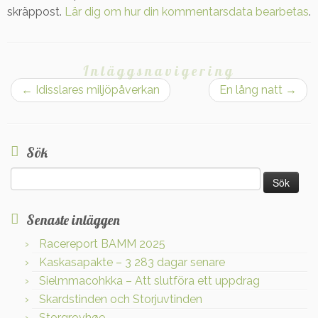
skräppost.
Lär dig om hur din kommentarsdata bearbetas
.
Inläggsnavigering
←
Idisslares miljöpåverkan
En lång natt
→
Sök
Sök
efter:
Senaste inläggen
Racereport BAMM 2025
Kaskasapakte – 3 283 dagar senare
Sielmmacohkka – Att slutföra ett uppdrag
Skardstinden och Storjuvtinden
Storgrovhøe