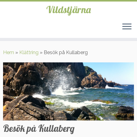
Vildstjärna
Hoppa
till
Hem
»
Klättring
»
Besök på Kullaberg
innehåll
Besök på Kullaberg