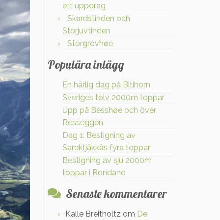
ett uppdrag
Skardstinden och
Storjuvtinden
Storgrovhøe
Populära inlägg
En härlig dag på Bitihorn
Sveriges tolv 2000m toppar
Upp på Besshøe och över
Besseggen
Dag 1: Bestigning av
Sarektjåkkås fyra toppar
Bestigning av sju 2000m
toppar i Rondane
Senaste kommentarer
Kalle Breitholtz
om
De