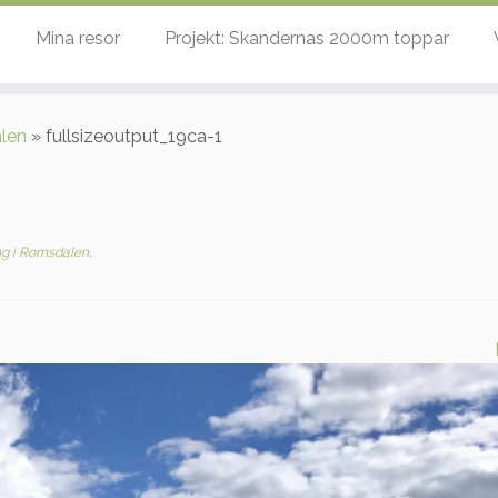
Mina resor
Projekt: Skandernas 2000m toppar
len
»
fullsizeoutput_19ca-1
g i Romsdalen
.