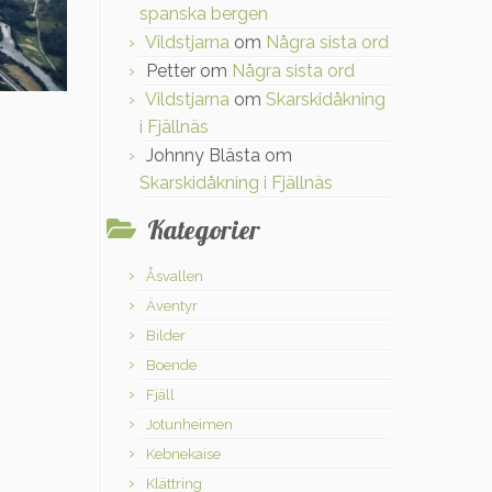
spanska bergen
Vildstjarna
om
Några sista ord
Petter
om
Några sista ord
Vildstjarna
om
Skarskidåkning
i Fjällnäs
Johnny Blästa
om
Skarskidåkning i Fjällnäs
Kategorier
Åsvallen
Äventyr
Bilder
Boende
Fjäll
Jotunheimen
Kebnekaise
Klättring