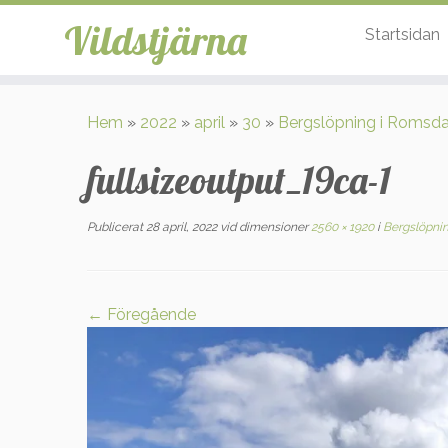
Vildstjärna
Startsidan
Hoppa
till
Hem
»
2022
»
april
»
30
»
Bergslöpning i Romsda
innehåll
fullsizeoutput_19ca-1
Publicerat
28 april, 2022
vid dimensioner
2560 × 1920
i
Bergslöpnin
← Föregående