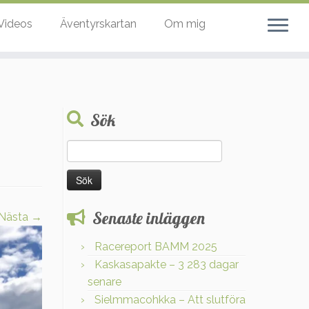
Videos
Äventyrskartan
Om mig
Sök
Sök
efter:
Senaste inläggen
Nästa →
Racereport BAMM 2025
Kaskasapakte – 3 283 dagar
senare
Sielmmacohkka – Att slutföra