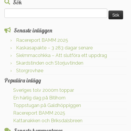
Sök
Sök
efter:
Senaste inläggen
Racereport BAMM 2025
Kaskasapakte – 3 283 dagar senare
Sielmmacohkka – Att slutföra ett uppdrag
Skardstinden och Storjuvtinden
Storgrovhøe
Populära inlägg
Sveriges tolv 2000m toppar
En härlig dag på Bitihorn
Toppstugan på Galdhöppiggen
Racereport BAMM 2025
Kattanakken och Briksdalsbreen
Senaste kommentarer