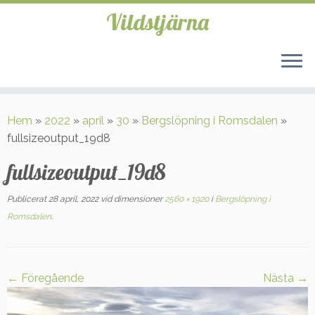
Vildstjärna
Hoppa
till
Hem
»
2022
»
april
»
30
»
Bergslöpning i Romsdalen
»
innehåll
fullsizeoutput_19d8
fullsizeoutput_19d8
Publicerat
28 april, 2022
vid dimensioner
2560 × 1920
i
Bergslöpning i
Romsdalen
.
← Föregående
Nästa →