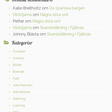
Kalle Breitholtz
om
De spanska bergen
Vildstjarna
om
Några sista ord
Petter
om
Några sista ord
Vildstjarna
om
Skarskidåkning i Fjällnäs
Johnny Blästa
om
Skarskidåkning i Fjällnäs
Kategorier
Åsvallen
Äventyr
Bilder
Boende
Fjäll
Jotunheimen
Kebnekaise
Klättring
Löpning