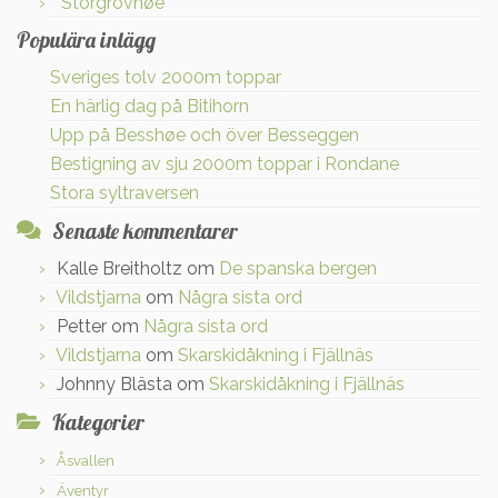
Storgrovhøe
Populära inlägg
Sveriges tolv 2000m toppar
En härlig dag på Bitihorn
Upp på Besshøe och över Besseggen
Bestigning av sju 2000m toppar i Rondane
Stora syltraversen
Senaste kommentarer
Kalle Breitholtz
om
De spanska bergen
Vildstjarna
om
Några sista ord
Petter
om
Några sista ord
Vildstjarna
om
Skarskidåkning i Fjällnäs
Johnny Blästa
om
Skarskidåkning i Fjällnäs
Kategorier
Åsvallen
Äventyr