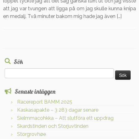
loppet tyckte jag att det såg ganska tufft ut och jag visste
att jag var tvungen att ligga på om jag skulle kunna knipa
en medalj. Två minuter bakom mig hade jag även […]
Sök
Sök
efter:
Senaste inläggen
Racereport BAMM 2025
Kaskasapakte – 3 283 dagar senare
Sielmmacohkka – Att slutföra ett uppdrag
Skardstinden och Storjuvtinden
Storgrovhøe