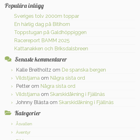
Populära inlägg
Sveriges tolv 2000m toppar
En härlig dag på Bitihorn
Toppstugan på Galdhöppiggen
Racereport BAMM 2025
Kattanakken och Briksdalsbreen
Senaste kommentarer
Kalle Breitholtz
om
De spanska bergen
Vildstjarna
om
Några sista ord
Petter
om
Några sista ord
Vildstjarna
om
Skarskidåkning i Fjällnäs
Johnny Blästa
om
Skarskidåkning i Fjällnäs
Kategorier
Åsvallen
Äventyr