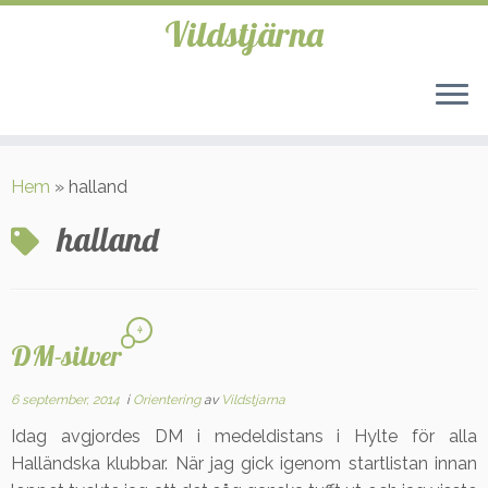
Vildstjärna
Hoppa
till
Hem
»
halland
innehåll
halland
4
DM-silver
6 september, 2014
i
Orientering
av
Vildstjarna
Idag avgjordes DM i medeldistans i Hylte för alla
Halländska klubbar. När jag gick igenom startlistan innan