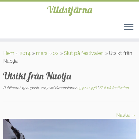
Vildstjärna
Hoppa
till
Hem
»
2014
»
mars
»
02
»
Slut på festivalen
»
Utsikt från
innehåll
Nuolja
Utsikt från Nuolja
Publicerat
19 augusti, 2017
vid dimensioner
2592 × 1936
i
Slut på festivalen
.
Nästa →