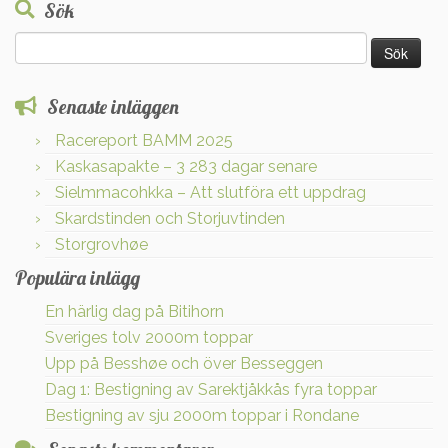
Sök
Sök
efter:
Senaste inläggen
Racereport BAMM 2025
Kaskasapakte – 3 283 dagar senare
Sielmmacohkka – Att slutföra ett uppdrag
Skardstinden och Storjuvtinden
Storgrovhøe
Populära inlägg
En härlig dag på Bitihorn
Sveriges tolv 2000m toppar
Upp på Besshøe och över Besseggen
Dag 1: Bestigning av Sarektjåkkås fyra toppar
Bestigning av sju 2000m toppar i Rondane