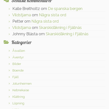
Senaste kommentarer
Kalle Breitholtz
om
De spanska bergen
Vildstjarna
om
Några sista ord
Petter
om
Några sista ord
Vildstjarna
om
Skarskidåkning i Fjällnäs
Johnny Blästa
om
Skarskidåkning i Fjällnäs
Kategorier
Åsvallen
Äventyr
Bilder
Boende
Fjäll
Jotunheimen
Kebnekaise
Klättring
Löpning