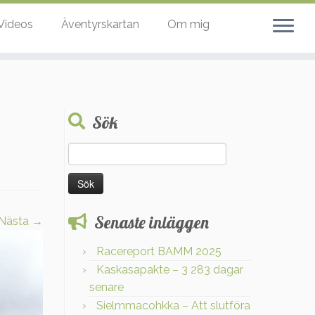
Videos
Äventyrskartan
Om mig
Sök
Sök
efter:
Senaste inläggen
Nästa →
Racereport BAMM 2025
Kaskasapakte – 3 283 dagar
senare
Sielmmacohkka – Att slutföra