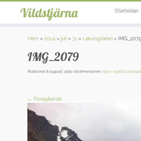
Vildstjärna
Startsidan
Hoppa
till
Hem
»
2014
»
juli
»
31
»
Leirungdalen
»
IMG_207
innehåll
IMG_2079
Publicerat
8 augusti, 2015
vid dimensioner
2592 × 1936
i
Leirungda
← Föregående