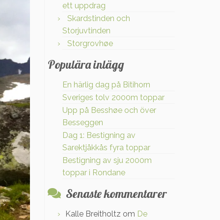
ett uppdrag
Skardstinden och
Storjuvtinden
Storgrovhøe
Populära inlägg
En härlig dag på Bitihorn
Sveriges tolv 2000m toppar
Upp på Besshøe och över
Besseggen
Dag 1: Bestigning av
Sarektjåkkås fyra toppar
Bestigning av sju 2000m
toppar i Rondane
Senaste kommentarer
Kalle Breitholtz
om
De