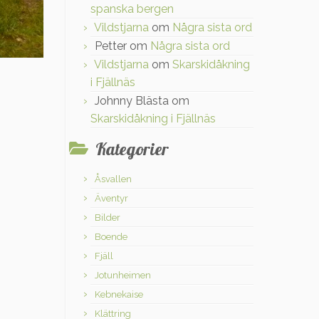
spanska bergen
Vildstjarna
om
Några sista ord
Petter
om
Några sista ord
Vildstjarna
om
Skarskidåkning
i Fjällnäs
Johnny Blästa
om
Skarskidåkning i Fjällnäs
Kategorier
Åsvallen
Äventyr
Bilder
Boende
Fjäll
Jotunheimen
Kebnekaise
Klättring