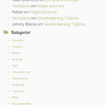
Vildstjarna
om
Några sista ord
Petter
om
Några sista ord
Vildstjarna
om
Skarskidåkning i Fjällnäs
Johnny Blästa
om
Skarskidåkning i Fjällnäs
Kategorier
Åsvallen
Äventyr
Bilder
Boende
Fjäll
Jotunheimen
Kebnekaise
Klättring
Löpning
Miljö
Mountainbike