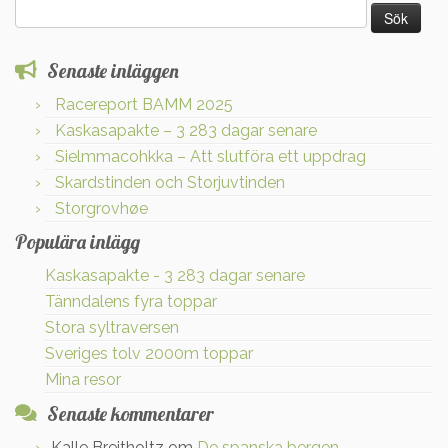
Sök
efter:
Senaste inläggen
Racereport BAMM 2025
Kaskasapakte – 3 283 dagar senare
Sielmmacohkka – Att slutföra ett uppdrag
Skardstinden och Storjuvtinden
Storgrovhøe
Populära inlägg
Kaskasapakte - 3 283 dagar senare
Tänndalens fyra toppar
Stora syltraversen
Sveriges tolv 2000m toppar
Mina resor
Senaste kommentarer
Kalle Breitholtz
om
De spanska bergen