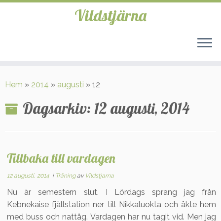
Vildstjärna
Hoppa
till
Hem
»
2014
»
augusti
»
12
innehåll
Dagsarkiv:
12 augusti, 2014
Tillbaka till vardagen
12 augusti, 2014
i
Träning
av
Vildstjarna
Nu är semestern slut. I Lördags sprang jag från
Kebnekaise fjällstation ner till Nikkaluokta och åkte hem
med buss och nattåg. Vardagen har nu tagit vid. Men jag