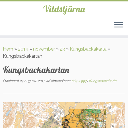
Vildstjärna
Hoppa
till
Hem
»
2014
»
november
»
23
»
Kungsbackakarta
»
innehåll
Kungsbackakartan
Kungsbackakartan
Publicerat
24 augusti, 2017
vid dimensioner
864 × 993
i
Kungsbackakarta
.