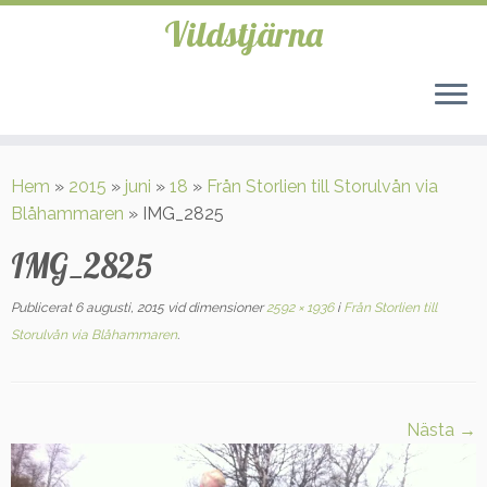
Vildstjärna
Hoppa
till
Hem
»
2015
»
juni
»
18
»
Från Storlien till Storulvån via
innehåll
Blåhammaren
»
IMG_2825
IMG_2825
Publicerat
6 augusti, 2015
vid dimensioner
2592 × 1936
i
Från Storlien till
Storulvån via Blåhammaren
.
Nästa →