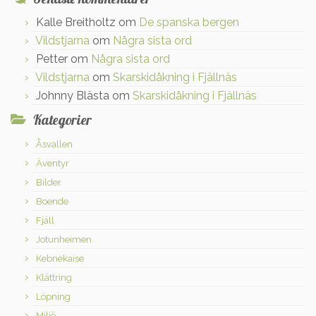
Kalle Breitholtz
om
De spanska bergen
Vildstjarna
om
Några sista ord
Petter
om
Några sista ord
Vildstjarna
om
Skarskidåkning i Fjällnäs
Johnny Blästa
om
Skarskidåkning i Fjällnäs
Kategorier
Åsvallen
Äventyr
Bilder
Boende
Fjäll
Jotunheimen
Kebnekaise
Klättring
Löpning
Miljö