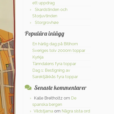
ett uppdrag
Skardstinden och
Storjuvtinden
Storgrovhøe
Populära inlägg
En härlig dag på Bitihorn
Sveriges tolv 2000m toppar
Kyrkja
Tänndalens fyra toppar
Dag 1: Bestigning av
Sarektjåkkås fyra toppar
Senaste kommentarer
Kalle Breitholtz
om
De
spanska bergen
Vildstjarna
om
Några sista ord