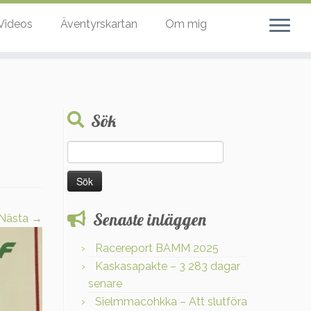
Videos
Äventyrskartan
Om mig
Sök
Sök
efter:
Senaste inläggen
Nästa →
Racereport BAMM 2025
Kaskasapakte – 3 283 dagar
senare
Sielmmacohkka – Att slutföra