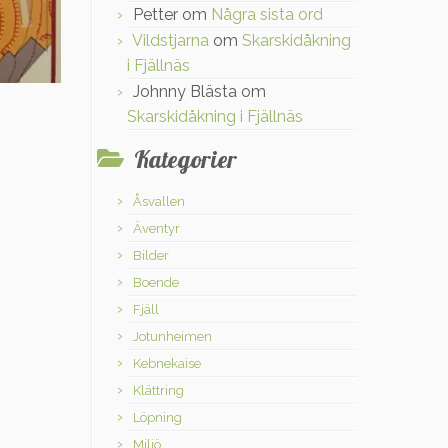
Petter
om
Några sista ord
Vildstjarna
om
Skarskidåkning
i Fjällnäs
Johnny Blästa
om
Skarskidåkning i Fjällnäs
Kategorier
Åsvallen
Äventyr
Bilder
Boende
Fjäll
Jotunheimen
Kebnekaise
Klättring
Löpning
Miljö