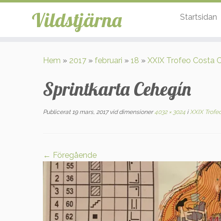
Vildstjärna
Startsidan
Hoppa
till
Hem
»
2017
»
februari
»
18
»
XXIX Trofeo Costa Cá
innehåll
Sprintkarta Cehegín
Publicerat
19 mars, 2017
vid dimensioner
4032 × 3024
i
XXIX Trofeo
← Föregående