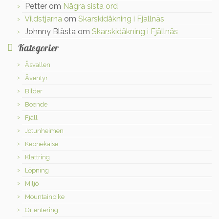
Petter
om
Några sista ord
Vildstjarna
om
Skarskidåkning i Fjällnäs
Johnny Blästa
om
Skarskidåkning i Fjällnäs
Kategorier
Åsvallen
Äventyr
Bilder
Boende
Fjäll
Jotunheimen
Kebnekaise
Klättring
Löpning
Miljö
Mountainbike
Orientering