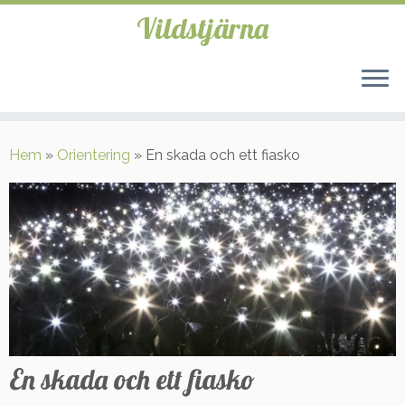
Vildstjärna
Hoppa
till
Hem
»
Orientering
»
En skada och ett fiasko
innehåll
En skada och ett fiasko