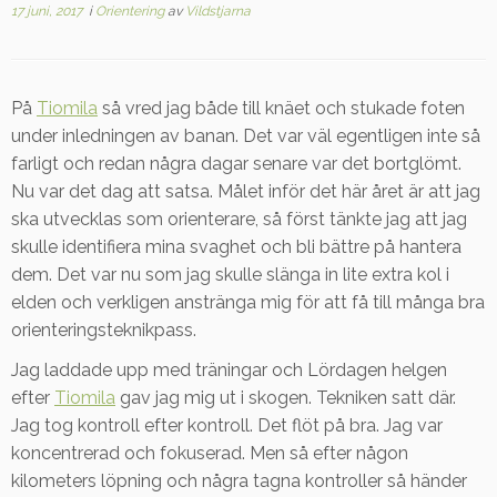
17 juni, 2017
i
Orientering
av
Vildstjarna
På
Tiomila
så vred jag både till knäet och stukade foten
under inledningen av banan. Det var väl egentligen inte så
farligt och redan några dagar senare var det bortglömt.
Nu var det dag att satsa. Målet inför det här året är att jag
ska utvecklas som orienterare, så först tänkte jag att jag
skulle identifiera mina svaghet och bli bättre på hantera
dem. Det var nu som jag skulle slänga in lite extra kol i
elden och verkligen anstränga mig för att få till många bra
orienteringsteknikpass.
Jag laddade upp med träningar och Lördagen helgen
efter
Tiomila
gav jag mig ut i skogen. Tekniken satt där.
Jag tog kontroll efter kontroll. Det flöt på bra. Jag var
koncentrerad och fokuserad. Men så efter någon
kilometers löpning och några tagna kontroller så händer