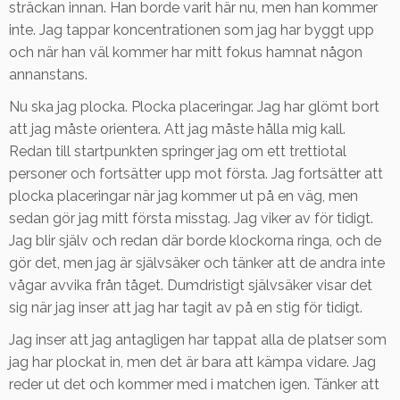
sträckan innan. Han borde varit här nu, men han kommer
inte. Jag tappar koncentrationen som jag har byggt upp
och när han väl kommer har mitt fokus hamnat någon
annanstans.
Nu ska jag plocka. Plocka placeringar. Jag har glömt bort
att jag måste orientera. Att jag måste hålla mig kall.
Redan till startpunkten springer jag om ett trettiotal
personer och fortsätter upp mot första. Jag fortsätter att
plocka placeringar när jag kommer ut på en väg, men
sedan gör jag mitt första misstag. Jag viker av för tidigt.
Jag blir själv och redan där borde klockorna ringa, och de
gör det, men jag är självsäker och tänker att de andra inte
vågar avvika från tåget. Dumdristigt självsäker visar det
sig när jag inser att jag har tagit av på en stig för tidigt.
Jag inser att jag antagligen har tappat alla de platser som
jag har plockat in, men det är bara att kämpa vidare. Jag
reder ut det och kommer med i matchen igen. Tänker att