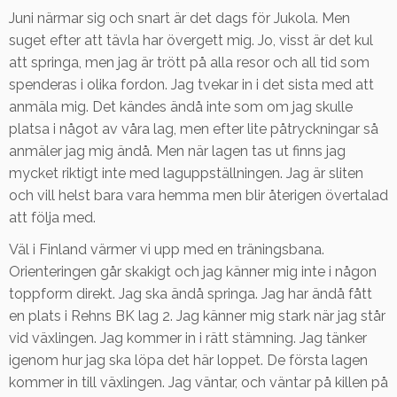
Juni närmar sig och snart är det dags för Jukola. Men
suget efter att tävla har övergett mig. Jo, visst är det kul
att springa, men jag är trött på alla resor och all tid som
spenderas i olika fordon. Jag tvekar in i det sista med att
anmäla mig. Det kändes ändå inte som om jag skulle
platsa i något av våra lag, men efter lite påtryckningar så
anmäler jag mig ändå. Men när lagen tas ut finns jag
mycket riktigt inte med laguppställningen. Jag är sliten
och vill helst bara vara hemma men blir återigen övertalad
att följa med.
Väl i Finland värmer vi upp med en träningsbana.
Orienteringen går skakigt och jag känner mig inte i någon
toppform direkt. Jag ska ändå springa. Jag har ändå fått
en plats i Rehns BK lag 2. Jag känner mig stark när jag står
vid växlingen. Jag kommer in i rätt stämning. Jag tänker
igenom hur jag ska löpa det här loppet. De första lagen
kommer in till växlingen. Jag väntar, och väntar på killen på