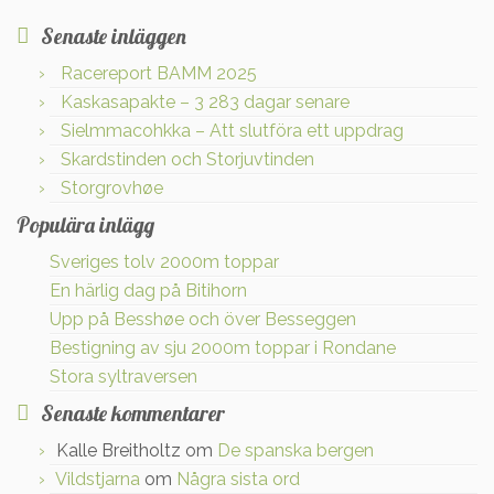
Senaste inläggen
Racereport BAMM 2025
Kaskasapakte – 3 283 dagar senare
Sielmmacohkka – Att slutföra ett uppdrag
Skardstinden och Storjuvtinden
Storgrovhøe
Populära inlägg
Sveriges tolv 2000m toppar
En härlig dag på Bitihorn
Upp på Besshøe och över Besseggen
Bestigning av sju 2000m toppar i Rondane
Stora syltraversen
Senaste kommentarer
Kalle Breitholtz
om
De spanska bergen
Vildstjarna
om
Några sista ord