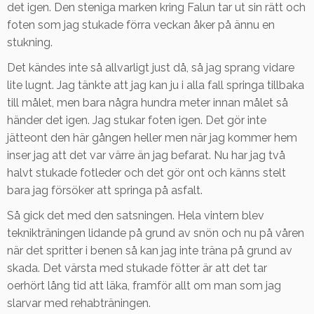
det igen. Den steniga marken kring Falun tar ut sin rätt och
foten som jag stukade förra veckan åker på ännu en
stukning.
Det kändes inte så allvarligt just då, så jag sprang vidare
lite lugnt. Jag tänkte att jag kan ju i alla fall springa tillbaka
till målet, men bara några hundra meter innan målet så
händer det igen. Jag stukar foten igen. Det gör inte
jätteont den här gången heller men när jag kommer hem
inser jag att det var värre än jag befarat. Nu har jag två
halvt stukade fotleder och det gör ont och känns stelt
bara jag försöker att springa på asfalt.
Så gick det med den satsningen. Hela vintern blev
teknikträningen lidande på grund av snön och nu på våren
när det spritter i benen så kan jag inte träna på grund av
skada. Det värsta med stukade fötter är att det tar
oerhört lång tid att läka, framför allt om man som jag
slarvar med rehabträningen.