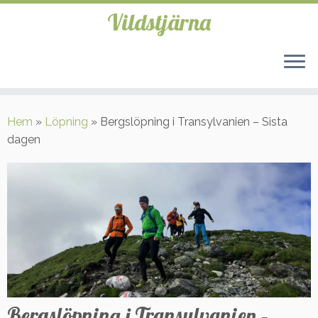
Vildstjärna
Hoppa
till
Hem
»
Löpning
»
Bergslöpning i Transylvanien – Sista
innehåll
dagen
Bergslöpning i Transylvanien –