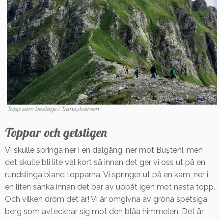
Topp som bestegs i Transylvanien
Toppar och getstigen
Vi skulle springa ner i en dalgång, ner mot Bușteni, men
det skulle bli lite väl kort så innan det ger vi oss ut på en
rundslinga bland topparna. Vi springer ut på en kam, ner i
en liten sänka innan det bär av uppåt igen mot nästa topp.
Och vilken dröm det är! Vi är omgivna av gröna spetsiga
berg som avtecknar sig mot den blåa himmelen. Det är