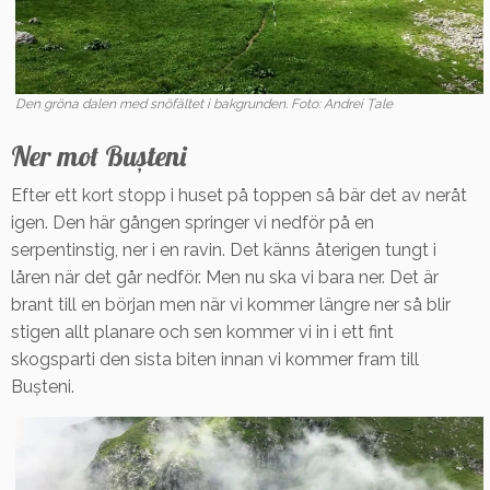
Den gröna dalen med snöfältet i bakgrunden. Foto: Andrei Țale
Ner mot Bușteni
Efter ett kort stopp i huset på toppen så bär det av neråt
igen. Den här gången springer vi nedför på en
serpentinstig, ner i en ravin. Det känns återigen tungt i
låren när det går nedför. Men nu ska vi bara ner. Det är
brant till en början men när vi kommer längre ner så blir
stigen allt planare och sen kommer vi in i ett fint
skogsparti den sista biten innan vi kommer fram till
Bușteni.