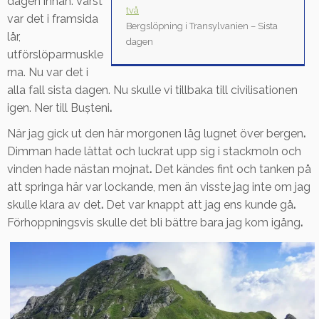
dagen innan. Värst
två
var det i framsida
Bergslöpning i Transylvanien – Sista
lår,
dagen
utförslöparmuskle
rna. Nu var det i
alla fall sista dagen. Nu skulle vi tillbaka till civilisationen
igen. Ner till Bușteni
.
När jag gick ut den här morgonen låg lugnet över bergen
.
Dimman hade lättat och luckrat upp sig i stackmoln och
vinden hade nästan mojnat
.
Det kändes fint och tanken på
att springa här var lockande, men än visste jag inte om jag
skulle klara av det
.
Det var knappt att jag ens kunde gå
.
Förhoppningsvis skulle det bli bättre bara jag kom igång
.