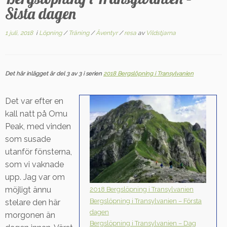
Sista dagen
1 juli, 2018
i
Löpning
/
Träning
/
Äventyr
/
resa
av
Vildstjarna
Det här inlägget är del 3 av 3 i serien
2018 Bergslöpning i Transylvanien
Det var efter en
kall natt på Omu
Peak, med vinden
som susade
utanför fönsterna,
som vi vaknade
upp. Jag var om
möjligt ännu
2018 Bergslöpning i Transylvanien
Bergslöpning i Transylvanien – Första
stelare den här
dagen
morgonen än
Bergslöpning i Transylvanien – Dag