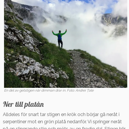
En del av getstigen när dimman drar in. Foto: Andrei Țale
Ner till platån
Alldeles för snart tar stigen en krök och börjar gå neråt i
serpentiner mot en grön platå nedanför. Vi springer neråt
på en slingrande stig och möts av en frodig dal. Stigen blir