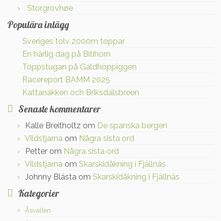
Storgrovhøe
Populära inlägg
Sveriges tolv 2000m toppar
En härlig dag på Bitihorn
Toppstugan på Galdhöppiggen
Racereport BAMM 2025
Kattanakken och Briksdalsbreen
Senaste kommentarer
Kalle Breitholtz
om
De spanska bergen
Vildstjarna
om
Några sista ord
Petter
om
Några sista ord
Vildstjarna
om
Skarskidåkning i Fjällnäs
Johnny Blästa
om
Skarskidåkning i Fjällnäs
Kategorier
Åsvallen