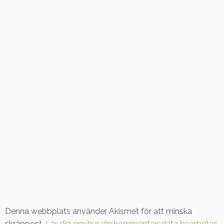
Denna webbplats använder Akismet för att minska
skräppost.
Lär dig om hur din kommentarsdata bearbetas
.