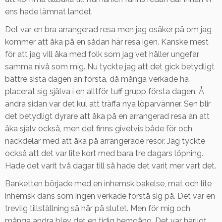
ens hade lämnat landet.
Det var en bra arrangerad resa men jag osäker på om jag
kommer att åka på en sådan här resa igen. Kanske mest
för att jag vill åka med folk som jag vet håller ungefär
samma nivå som mig. Nu tyckte jag att det gick betydligt
bättre sista dagen än första, då många verkade ha
placerat sig själva i en alltför tuff grupp första dagen. Å
andra sidan var det kul att träffa nya löparvänner. Sen blir
det betydligt dyrare att åka på en arrangerad resa än att
åka själv också, men det finns givetvis både för och
nackdelar med att åka på arrangerade resor. Jag tyckte
också att det var lite kort med bara tre dagars löpning.
Hade det varit två dagar till så hade det varit mer värt det.
Banketten började med en inhemsk bakelse, mat och lite
inhemsk dans som ingen verkade förstå sig på. Det var en
trevlig tillställning så här på slutet. Men för mig och
många andra blev det en tidig hemgång. Det var härligt