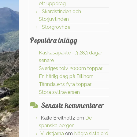
ett uppdrag
Skardstinden och
Storjuvtinden
Storgrovhøe
Populära inlägg
Kaskasapakte - 3 283 dagar
senare
Sveriges tolv 2000m toppar
En härlig dag på Bitihorn
Tänndalens fyra toppar
Stora syltraversen
Senaste kommentarer
Kalle Breitholtz
om
De
spanska bergen
Vildstjarna
om
Några sista ord