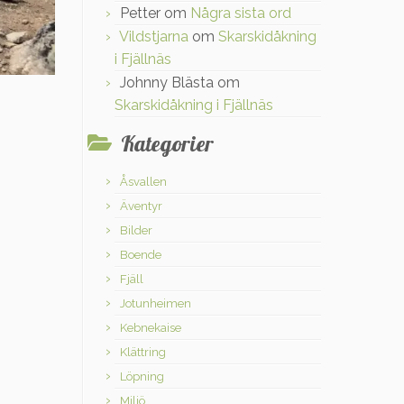
Petter
om
Några sista ord
Vildstjarna
om
Skarskidåkning
i Fjällnäs
Johnny Blästa
om
Skarskidåkning i Fjällnäs
Kategorier
Åsvallen
Äventyr
Bilder
Boende
Fjäll
Jotunheimen
Kebnekaise
Klättring
Löpning
Miljö