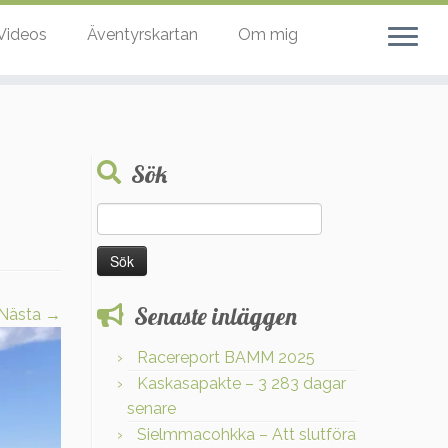
Videos
Äventyrskartan
Om mig
Sök
Sök
efter:
Senaste inläggen
Nästa →
Racereport BAMM 2025
Kaskasapakte – 3 283 dagar
senare
Sielmmacohkka – Att slutföra