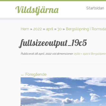
Vildstjärna
Startsidan
Hoppa
till
Hem
»
2022
»
april
»
30
»
Bergslöpning i Romsda
innehåll
fullsizeoutput_19c5
Publicerat
28 april, 2022
vid dimensioner
2560 × 1920
i
Bergslöpnin
← Föregående