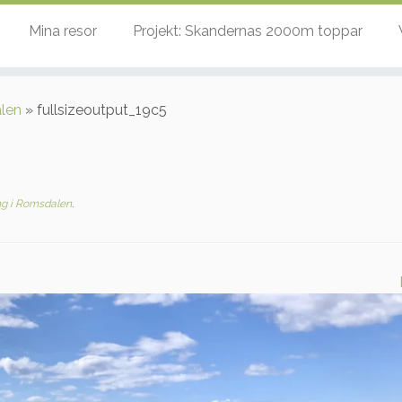
Mina resor
Projekt: Skandernas 2000m toppar
len
»
fullsizeoutput_19c5
g i Romsdalen
.