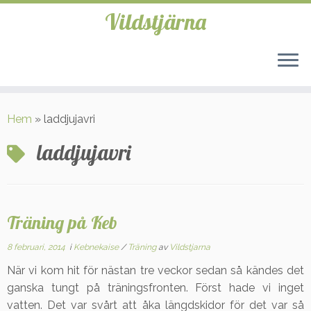
Vildstjärna
Hoppa
till
Hem
»
laddjujavri
innehåll
laddjujavri
Träning på Keb
8 februari, 2014
i
Kebnekaise
/
Träning
av
Vildstjarna
När vi kom hit för nästan tre veckor sedan så kändes det
ganska tungt på träningsfronten. Först hade vi inget
vatten. Det var svårt att åka längdskidor för det var så