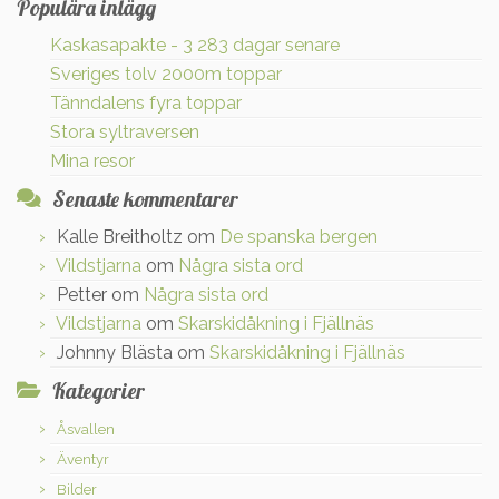
Populära inlägg
Kaskasapakte - 3 283 dagar senare
Sveriges tolv 2000m toppar
Tänndalens fyra toppar
Stora syltraversen
Mina resor
Senaste kommentarer
Kalle Breitholtz
om
De spanska bergen
Vildstjarna
om
Några sista ord
Petter
om
Några sista ord
Vildstjarna
om
Skarskidåkning i Fjällnäs
Johnny Blästa
om
Skarskidåkning i Fjällnäs
Kategorier
Åsvallen
Äventyr
Bilder