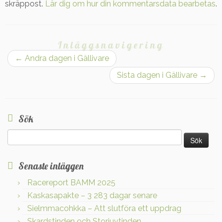
skräppost.
Lär dig om hur din kommentarsdata bearbetas
.
Inläggsnavigering
←
Andra dagen i Gällivare
Sista dagen i Gällivare
→
Sök
Sök
efter:
Senaste inläggen
Racereport BAMM 2025
Kaskasapakte – 3 283 dagar senare
Sielmmacohkka – Att slutföra ett uppdrag
Skardstinden och Storjuvtinden