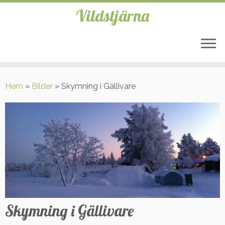
Vildstjärna
Hoppa
till
Hem
»
Bilder
»
Skymning i Gällivare
innehåll
Skymning i Gällivare