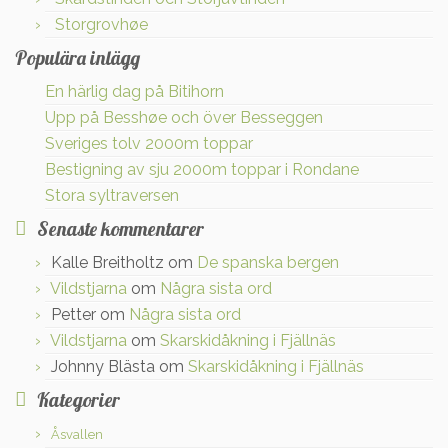
Storgrovhøe
Populära inlägg
En härlig dag på Bitihorn
Upp på Besshøe och över Besseggen
Sveriges tolv 2000m toppar
Bestigning av sju 2000m toppar i Rondane
Stora syltraversen
Senaste kommentarer
Kalle Breitholtz
om
De spanska bergen
Vildstjarna
om
Några sista ord
Petter
om
Några sista ord
Vildstjarna
om
Skarskidåkning i Fjällnäs
Johnny Blästa
om
Skarskidåkning i Fjällnäs
Kategorier
Åsvallen