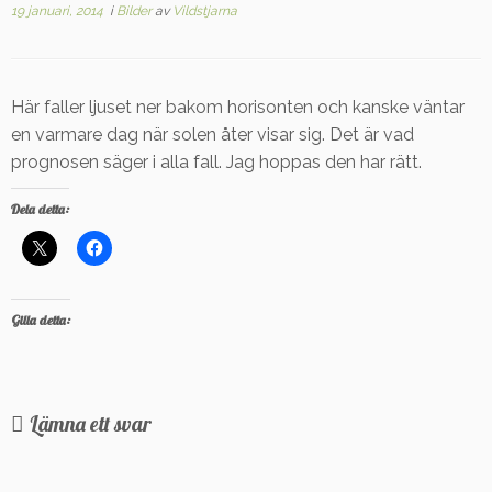
19 januari, 2014
i
Bilder
av
Vildstjarna
Här faller ljuset ner bakom horisonten och kanske väntar
en varmare dag när solen åter visar sig. Det är vad
prognosen säger i alla fall. Jag hoppas den har rätt.
Dela detta:
Gilla detta:
Lämna ett svar