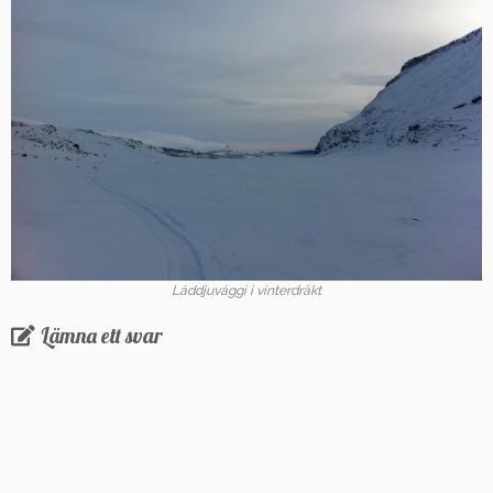
Láddjuvággi i vinterdräkt
Lämna ett svar