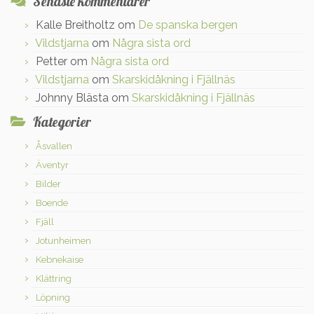
Senaste kommentarer
Kalle Breitholtz
om
De spanska bergen
Vildstjarna
om
Några sista ord
Petter
om
Några sista ord
Vildstjarna
om
Skarskidåkning i Fjällnäs
Johnny Blästa
om
Skarskidåkning i Fjällnäs
Kategorier
Åsvallen
Äventyr
Bilder
Boende
Fjäll
Jotunheimen
Kebnekaise
Klättring
Löpning