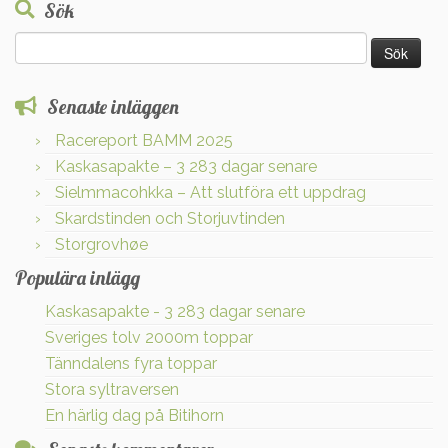
Sök
Sök
efter:
Senaste inläggen
Racereport BAMM 2025
Kaskasapakte – 3 283 dagar senare
Sielmmacohkka – Att slutföra ett uppdrag
Skardstinden och Storjuvtinden
Storgrovhøe
Populära inlägg
Kaskasapakte - 3 283 dagar senare
Sveriges tolv 2000m toppar
Tänndalens fyra toppar
Stora syltraversen
En härlig dag på Bitihorn