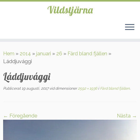
Vildstjärna
Hoppa
till
Hem
»
2014
»
januari
»
26
»
Färd bland fjällen
»
innehåll
Láddjuvággi
Láddjuvággi
Publicerat
19 augusti, 2017
vid dimensioner
2592 × 1936
i
Färd bland fjällen
.
← Föregående
Nästa →